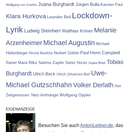
Juana Burghardt
Jürgen Bulla
Karsten Paul
Wolfgang von Goethe
Lockdown-
Klara Hurkova
Leander Beil
Lyrik
Melanie
Ludwig Steinherr
Matthias Kröner
Michael Augustin
Arzenheimer
Michael
Paul-Henri Campbell
Hüttenberger
Nicola Bardola
Norbert Göttler
Tobias
Rainer Maria Rilke
Sabine Zaplin
Starke Stücke
Sujata Bhatt
Uwe-
Burghardt
Ulrich Beck
Ulrich Johannes Beil
Michael Gutzschhahn
Volker Derlath
Von
Wolfgang Oppler
Zeitgenossen: Netz-Anthologie
EIGENANZEIGE
Besuchen Sie auch
AntonLeitner.de
, das