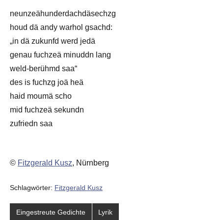
neunzeähunderdachdäsechzg
houd dä andy warhol gsachd:
„in dä zukunfd werd jedä
genau fuchzeä minuddn lang
weld-berühmd saa“
des is fuchzg joä heä
haid moumä scho
mid fuchzeä sekundn
zufriedn saa
©
Fitzgerald Kusz
, Nürnberg
Schlagwörter:
Fitzgerald Kusz
Eingestreute Gedichte
Lyrik