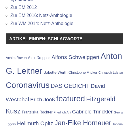
Zur EM 2012
Zur EM 2016: Netz-Anthologie
Zur WM 2014: Netz-Anthologie
ARTIKEL FINDEN: SCHLAGWORTE
Anton
Alfons Schweiggert
Alex Dreppec
Achim Raven
G. Leitner
Babette Werth
Christophe Fricker
Christoph Leisten
Coronavirus
DAS GEDICHT
David
featured
Fitzgerald
Westphal
Erich Jooß
Kusz
Gabriele Trinckler
Franziska Röchter
Friedrich Ani
Georg
Jan-Eike Hornauer
Hellmuth Opitz
Eggers
Johann