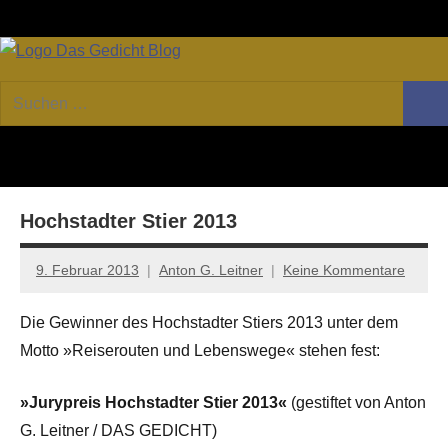
Zum
Facebook
Twitter
Youtube
Fee
Inhalt
springen
DAS
Online-
Suchen
Forum
Such
GEDICHT
nach:
von
DAS
blog
GEDICHT.
Zeitschrift
Hochstadter Stier 2013
für
Lyrik,
Essay
9. Februar 2013
Anton G. Leitner
Keine Kommentare
und
Kritik
Die Gewinner des Hochstadter Stiers 2013 unter dem
Motto »Reiserouten und Lebenswege« stehen fest:
»Jurypreis Hochstadter Stier 2013«
(gestiftet von Anton
G. Leitner / DAS GEDICHT)