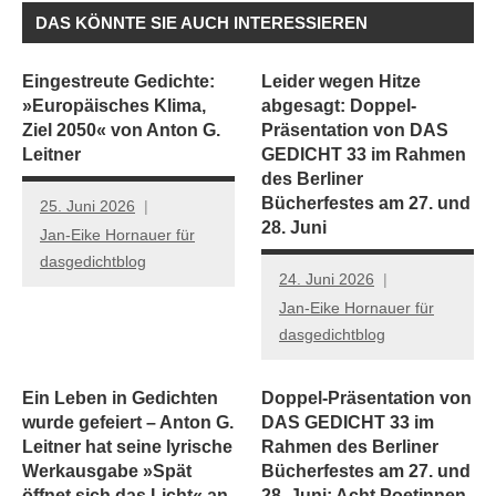
DAS KÖNNTE SIE AUCH INTERESSIEREN
Eingestreute Gedichte:
Leider wegen Hitze
»Europäisches Klima,
abgesagt: Doppel-
Ziel 2050« von Anton G.
Präsentation von DAS
Leitner
GEDICHT 33 im Rahmen
des Berliner
Bücherfestes am 27. und
25. Juni 2026
28. Juni
Jan-Eike Hornauer für
dasgedichtblog
24. Juni 2026
Jan-Eike Hornauer für
dasgedichtblog
Ein Leben in Gedichten
Doppel-Präsentation von
wurde gefeiert – Anton G.
DAS GEDICHT 33 im
Leitner hat seine lyrische
Rahmen des Berliner
Werkausgabe »Spät
Bücherfestes am 27. und
öffnet sich das Licht« an
28. Juni: Acht Poetinnen