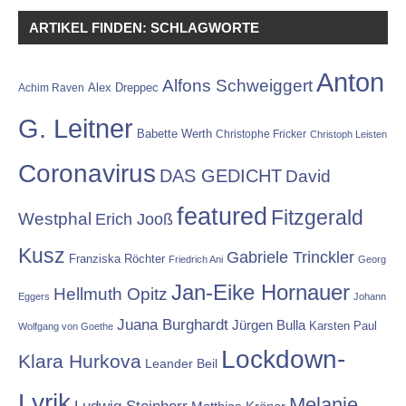
ARTIKEL FINDEN: SCHLAGWORTE
Anton
Alfons Schweiggert
Alex Dreppec
Achim Raven
G. Leitner
Babette Werth
Christophe Fricker
Christoph Leisten
Coronavirus
DAS GEDICHT
David
featured
Fitzgerald
Westphal
Erich Jooß
Kusz
Gabriele Trinckler
Franziska Röchter
Friedrich Ani
Georg
Jan-Eike Hornauer
Hellmuth Opitz
Eggers
Johann
Juana Burghardt
Jürgen Bulla
Karsten Paul
Wolfgang von Goethe
Lockdown-
Klara Hurkova
Leander Beil
Lyrik
Melanie