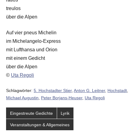
treulos
über die Alpen
Auf vier pneus Michelin
im Michelangelo-Express
mit Lufthansa und Orion
mit einem Gedicht
über die Alpen
©
Uta Regoli
Schlagwörter:
5. Hochstadter Stier
,
Anton G. Leitner
,
Hochstadt
,
Michael Augustin
,
Peter Borjans-Heuser
,
Uta Regoli
Eingestreute Gedichte
Lyrik
Veranstaltungen & Allgemeines