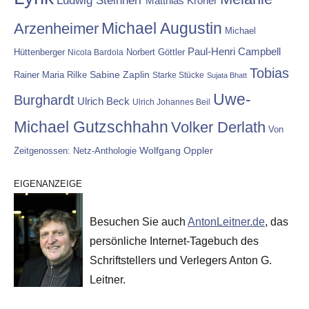
Ludwig Steinherr
Matthias Kröner
Michael Augustin
Arzenheimer
Michael
Paul-Henri Campbell
Hüttenberger
Nicola Bardola
Norbert Göttler
Tobias
Rainer Maria Rilke
Sabine Zaplin
Starke Stücke
Sujata Bhatt
Uwe-
Burghardt
Ulrich Beck
Ulrich Johannes Beil
Michael Gutzschhahn
Volker Derlath
Von
Wolfgang Oppler
Zeitgenossen: Netz-Anthologie
EIGENANZEIGE
Besuchen Sie auch
AntonLeitner.de
, das
persönliche Internet-Tagebuch des
Schriftstellers und Verlegers Anton G.
Leitner.