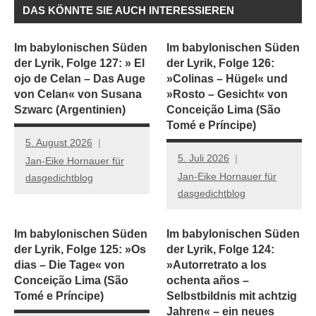
DAS KÖNNTE SIE AUCH INTERESSIEREN
Im babylonischen Süden
Im babylonischen Süden
der Lyrik, Folge 127: » El
der Lyrik, Folge 126:
ojo de Celan – Das Auge
»Colinas – Hügel« und
von Celan« von Susana
»Rosto – Gesicht« von
Szwarc (Argentinien)
Conceição Lima (São
Tomé e Príncipe)
5. August 2026
5. Juli 2026
Jan-Eike Hornauer für
Jan-Eike Hornauer für
dasgedichtblog
dasgedichtblog
Im babylonischen Süden
Im babylonischen Süden
der Lyrik, Folge 125: »Os
der Lyrik, Folge 124:
dias – Die Tage« von
»Autorretrato a los
Conceição Lima (São
ochenta años –
Tomé e Príncipe)
Selbstbildnis mit achtzig
Jahren« – ein neues