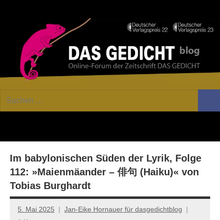
Zum
Facebook
Twitter
Youtube
Fee
Inhalt
springen
DAS
Online-
Suchen
Forum
Such
GEDICHT
nach:
von
DAS
blog
GEDICHT.
Zeitschrift
Im babylonischen Süden der Lyrik, Folge
für
Lyrik,
112: »Maienmäander – 俳句 (Haiku)« von
Essay
Tobias Burghardt
und
Kritik
5. Mai 2025
Jan-Eike Hornauer für dasgedichtblog