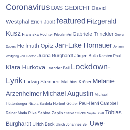
Coronavirus
DAS GEDICHT
David
featured
Fitzgerald
Westphal
Erich Jooß
Kusz
Gabriele Trinckler
Franziska Röchter
Friedrich Ani
Georg
Jan-Eike Hornauer
Hellmuth Opitz
Eggers
Johann
Juana Burghardt
Jürgen Bulla
Karsten Paul
Wolfgang von Goethe
Lockdown-
Klara Hurkova
Leander Beil
Lyrik
Melanie
Ludwig Steinherr
Matthias Kröner
Michael Augustin
Arzenheimer
Michael
Paul-Henri Campbell
Hüttenberger
Nicola Bardola
Norbert Göttler
Tobias
Rainer Maria Rilke
Sabine Zaplin
Starke Stücke
Sujata Bhatt
Uwe-
Burghardt
Ulrich Beck
Ulrich Johannes Beil