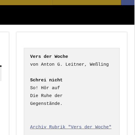
Suc
nach:
Vers der Woche
Schrei nicht
So! Hör auf

Die Ruhe der

Gegenstände.

Archiv Rubrik "Vers der Woche"