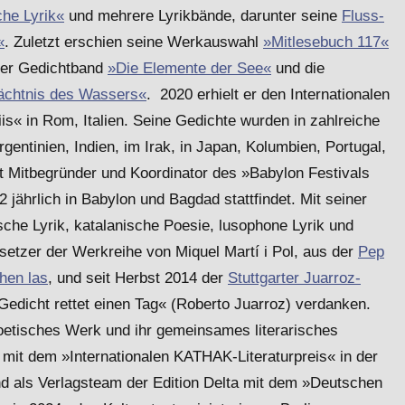
che Lyrik«
und mehrere Lyrikbände, darunter seine
Fluss-
«
. Zuletzt erschien seine Werkauswahl
»Mitlesebuch 117«
ller Gedichtband
»Die Elemente der See«
und die
chtnis des Wassers«
. 2020 erhielt er den Internationalen
iis« in Rom, Italien. Seine Gedichte wurden in zahlreiche
gentinien, Indien, im Irak, in Japan, Kolumbien, Portugal,
t Mitbegründer und Koordinator des »Babylon Festivals
2 jährlich in Babylon und Bagdad stattfindet. Mit seiner
sche Lyrik, katalanische Poesie, lusophone Lyrik und
etzer der Werkreihe von Miquel Martí i Pol, aus der
Pep
hen las
, und seit Herbst 2014 der
Stuttgarter Juarroz-
edicht rettet einen Tag« (Roberto Juarroz) verdanken.
poetisches Werk und ihr gemeinsames literarisches
it dem »Internationalen KATHAK-Literaturpreis« in der
d als Verlagsteam der Edition Delta mit dem »Deutschen