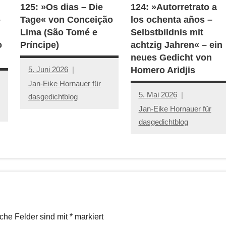
125: »Os dias – Die
124: »Autorretrato a
–
Tage« von Conceição
los ochenta años –
Lima (São Tomé e
Selbstbildnis mit
o
Príncipe)
achtzig Jahren« – ein
neues Gedicht von
5. Juni 2026
Homero Aridjis
Jan-Eike Hornauer für
5. Mai 2026
dasgedichtblog
Jan-Eike Hornauer für
dasgedichtblog
iche Felder sind mit
*
markiert