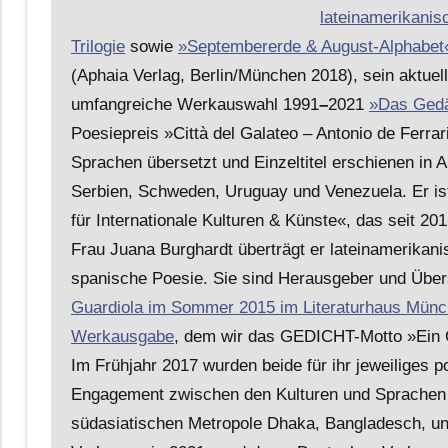
lateinamerikanis
Trilogie
sowie
»Septembererde & August-Alphabet
(Aphaia Verlag, Berlin/München 2018), sein aktue
umfangreiche Werkauswahl 1991
–
2021
»Das Gedä
Poesiepreis »Città del Galateo – Antonio de Ferrar
Sprachen übersetzt und Einzeltitel erschienen in Ar
Serbien, Schweden, Uruguay und Venezuela. Er is
für Internationale Kulturen & Künste«, das seit 201
Frau Juana Burghardt überträgt er lateinamerikani
spanische Poesie. Sie sind Herausgeber und Übers
Guardiola im Sommer 2015 im Literaturhaus Münc
Werkausgabe
, dem wir das GEDICHT-Motto »Ein G
Im Frühjahr 2017 wurden beide für ihr jeweiliges 
Engagement zwischen den Kulturen und Sprachen m
südasiatischen Metropole Dhaka, Bangladesch, un