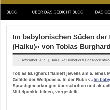
Online-
DAS
Forum
BLOG
ÜBER DAS GEDICHT BLOG
DAS GE
von
GEDICHT
DAS
GEDICHT.
blog
Zeitschrift
Im babylonischen Süden der 
für
(Haiku)« von Tobias Burghard
Lyrik,
Essay
und
5. Dezember 2025
Jan-Eike Hornauer für dasgedichtblo
Kritik
Tobias Burghardt flaniert jeweils am 5. eine
Gefilde der Weltpoesie. In der Rubrik »
Im baby
Sprachgemarkungen überschritten und aktuell
Mittelpunkte bilden, vorgestellt.