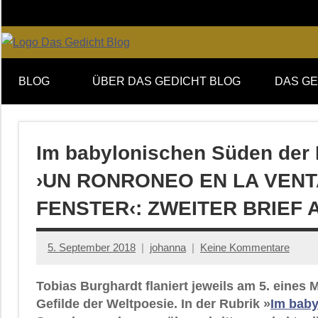
Zum
Inhalt
springen
Online-
DAS
Forum
BLOG
ÜBER DAS GEDICHT BLOG
DAS GE
von
GEDICHT
DAS
GEDICHT.
blog
Zeitschrift
Im babylonischen Süden der 
für
›UN RONRONEO EN LA VENT
Lyrik,
Essay
FENSTER‹: ZWEITER BRIEF
und
Kritik
5. September 2018
johanna
Keine Kommentare
Tobias Burghardt flaniert jeweils am 5. eine
Gefilde der Weltpoesie. In der Rubrik »
Im baby