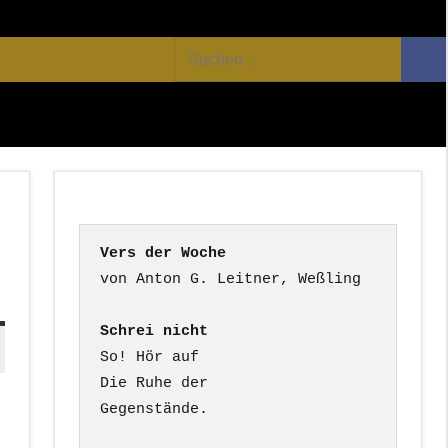
Facebook
Twitter
Youtube
Feed
Suchen
Suc
nach:
Vers der Woche
Schrei nicht
So! Hör auf

Die Ruhe der

Gegenstände.
