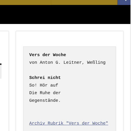
Suc
nach:
Vers der Woche
Schrei nicht
So! Hör auf

Die Ruhe der

Gegenstände.

Archiv Rubrik "Vers der Woche"