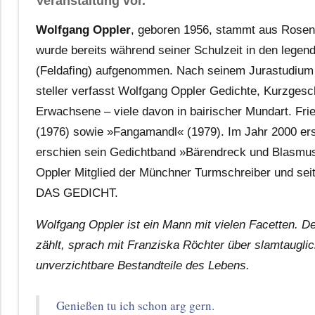
Veranstaltung vor.
Wolfgang Oppler
, geboren 1956, stammt aus Rosen­
wurde bereits während seiner Schul­zeit in den lege
(Feldafing) aufge­nommen. Nach seinem Jura­studium w
steller verfasst Wolfgang Oppler Gedichte, Kurz­gesc
Erwachsene – viele davon in bairischer Mundart. Fr
(1976) sowie »Fanga­mandl« (1979). Im Jahr 2000 er
erschien sein Gedicht­band »Bären­dreck und Blas­mu
Oppler Mitglied der Münchner Turm­schreiber und seit 
DAS GEDICHT.
Wolfgang Oppler ist ein Mann mit vielen Facetten. De
zählt, sprach mit Franziska Röchter über slamtauglic
unverzichtbare Bestandteile des Lebens.
Genießen tu ich schon arg gern.