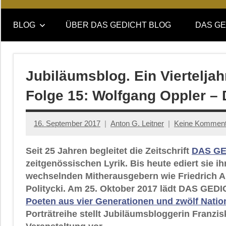
Online-
DAS
Forum
BLOG
ÜBER DAS GEDICHT BLOG
DAS GE
von
GEDICHT
DAS
GEDICHT.
blog
Zeitschrift
Jubiläumsblog. Ein Viertelj
für
Folge 15: Wolfgang Oppler – 
Lyrik,
Essay
und
16. September 2017
Anton G. Leitner
Keine Komment
Kritik
Seit 25 Jahren begleitet die Zeitschrift
DAS GE
zeitgenössischen Lyrik. Bis heute ediert sie i
wechselnden Mitherausgebern wie Friedrich An
Politycki. Am 25. Oktober 2017 lädt DAS GEDI
Poeten aus vier Generationen und zwölf Natio
Porträtreihe stellt Jubiläumsbloggerin Franzi