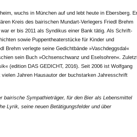
heim, wuchs in München auf und lebt heute in Ebers­berg. E
ndären Kreis des bairischen Mundart-Verlegers Friedl Brehm
ar er bis 2011 als Syndikus einer Bank tätig. Als Schrift­
hichten sowie Puppen­theater­stücke für Kinder und
iedl Brehm verlegte seine Gedicht­bände »Vaschdeggsdal«
schien sein Buch »Ochsen­schwanz und Esels­ohren«. Zuletz
sik« (edition DAS GEDICHT, 2016). Seit 2006 ist Wolfgang
vielen Jahren Haus­autor der buch­starken Jahres­schrift
r bairische Sympathieträger, für den Bier als Lebensmittel
he Lyrik, seine neuen Betätigungsfelder und über