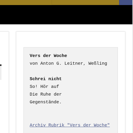
Suc
nach:
Vers der Woche
Schrei nicht
So! Hör auf

Die Ruhe der

Gegenstände.

Archiv Rubrik "Vers der Woche"