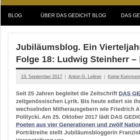
Online-
DAS
Forum
BLOG
ÜBER DAS GEDICHT BLOG
DAS GE
von
GEDICHT
DAS
GEDICHT.
blog
Zeitschrift
Jubiläumsblog. Ein Viertelj
für
Folge 18: Ludwig Steinherr –
Lyrik,
Essay
und
19. September 2017
Anton G. Leitner
Keine Komment
Kritik
Seit 25 Jahren begleitet die Zeitschrift
DAS GE
zeitgenössischen Lyrik. Bis heute ediert sie i
wechselnden Mitherausgebern wie Friedrich An
Politycki. Am 25. Oktober 2017 lädt DAS GEDI
Poeten aus vier Generationen und zwölf Natio
Porträtreihe stellt Jubiläumsbloggerin Franzi