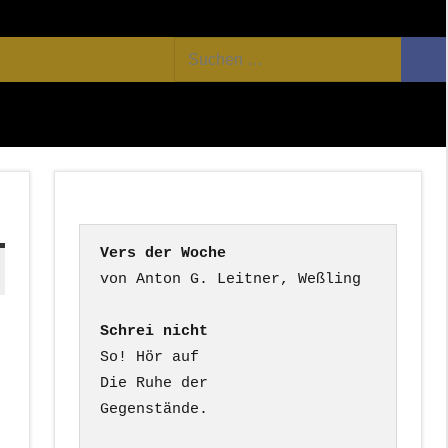
Facebook
Twitter
Youtube
Feed
Suchen
Suc
nach:
Vers der Woche
Schrei nicht
So! Hör auf

Die Ruhe der

Gegenstände.
