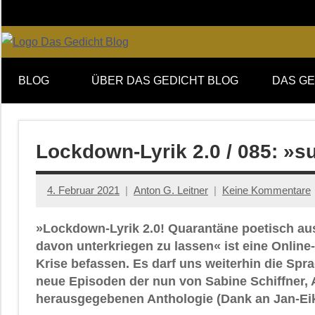
Zum
Inhalt
springen
Online-
DAS
Forum
BLOG
ÜBER DAS GEDICHT BLOG
DAS GE
von
GEDICHT
DAS
GEDICHT.
blog
Zeitschrift
Lockdown-Lyrik 2.0 / 085: »su
für
Lyrik,
4. Februar 2021
Anton G. Leitner
Keine Kommentare
Essay
und
»Lockdown-Lyrik 2.0! Quarantäne poetisch aus
Kritik
davon unterkriegen zu lassen« ist eine Onlin
Krise befassen. Es darf uns weiterhin die Spr
neue Episoden der nun von Sabine Schiffner, 
herausgegebenen Anthologie (Dank an Jan-Eik