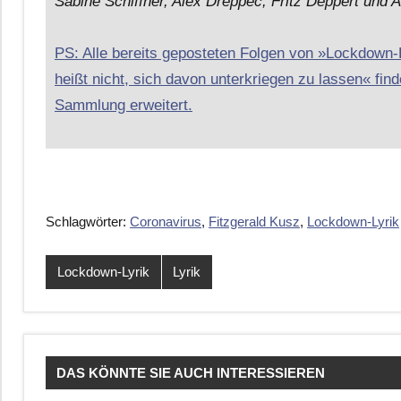
Sabine Schiffner, Alex Dreppec, Fritz Deppert und A
PS: Alle bereits geposteten Folgen von »Lockdown
heißt nicht, sich davon unterkriegen zu lassen« finde
Sammlung erweitert.
Schlagwörter:
Coronavirus
,
Fitzgerald Kusz
,
Lockdown-Lyrik
Lockdown-Lyrik
Lyrik
DAS KÖNNTE SIE AUCH INTERESSIEREN