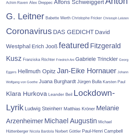
Anton
Alfons Schweiggert
Alex Dreppec
Achim Raven
G. Leitner
Babette Werth
Christophe Fricker
Christoph Leisten
Coronavirus
DAS GEDICHT
David
featured
Fitzgerald
Westphal
Erich Jooß
Kusz
Gabriele Trinckler
Franziska Röchter
Friedrich Ani
Georg
Jan-Eike Hornauer
Hellmuth Opitz
Eggers
Johann
Juana Burghardt
Jürgen Bulla
Karsten Paul
Wolfgang von Goethe
Lockdown-
Klara Hurkova
Leander Beil
Lyrik
Melanie
Ludwig Steinherr
Matthias Kröner
Michael Augustin
Arzenheimer
Michael
Paul-Henri Campbell
Hüttenberger
Nicola Bardola
Norbert Göttler