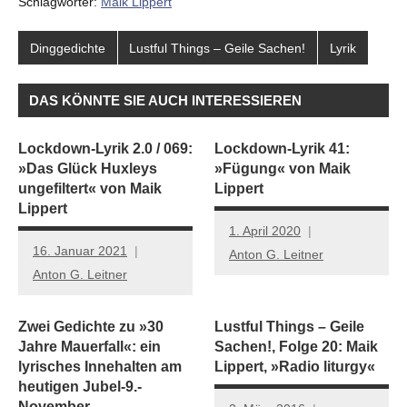
Schlagwörter:
Maik Lippert
Dinggedichte
Lustful Things – Geile Sachen!
Lyrik
DAS KÖNNTE SIE AUCH INTERESSIEREN
Lockdown-Lyrik 2.0 / 069:
Lockdown-Lyrik 41:
»Das Glück Huxleys
»Fügung« von Maik
ungefiltert« von Maik
Lippert
Lippert
1. April 2020
16. Januar 2021
Anton G. Leitner
Anton G. Leitner
Zwei Gedichte zu »30
Lustful Things – Geile
Jahre Mauerfall«: ein
Sachen!, Folge 20: Maik
lyrisches Innehalten am
Lippert, »Radio liturgy«
heutigen Jubel-9.-
November