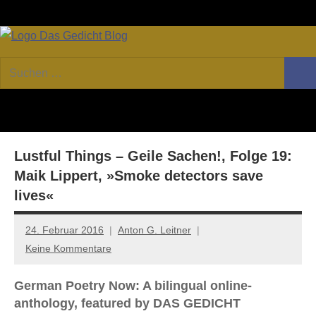
Zum
Facebook
Twitter
Youtube
Fee
Inhalt
springen
DAS
Online-
Suchen
Forum
Such
GEDICHT
nach:
von
DAS
blog
GEDICHT.
Zeitschrift
Lustful Things – Geile Sachen!, Folge 19:
für
Lyrik,
Maik Lippert, »Smoke detectors save
Essay
lives«
und
Kritik
24. Februar 2016
Anton G. Leitner
Keine Kommentare
German Poetry Now: A bilingual online-
anthology, featured by DAS GEDICHT