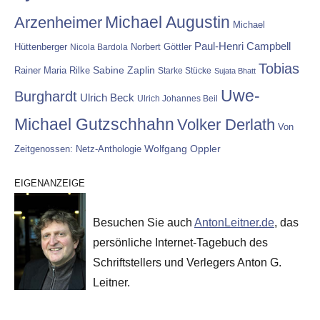
Michael Augustin
Arzenheimer
Michael
Paul-Henri Campbell
Hüttenberger
Nicola Bardola
Norbert Göttler
Tobias
Rainer Maria Rilke
Sabine Zaplin
Starke Stücke
Sujata Bhatt
Uwe-
Burghardt
Ulrich Beck
Ulrich Johannes Beil
Michael Gutzschhahn
Volker Derlath
Von
Wolfgang Oppler
Zeitgenossen: Netz-Anthologie
EIGENANZEIGE
Besuchen Sie auch
AntonLeitner.de
, das
persönliche Internet-Tagebuch des
Schriftstellers und Verlegers Anton G.
Leitner.