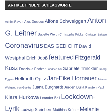
ARTIKEL FINDEN: SCHLAGWORTE
Anton
Alfons Schweiggert
Alex Dreppec
Achim Raven
G. Leitner
Babette Werth
Christophe Fricker
Christoph Leisten
Coronavirus
DAS GEDICHT
David
featured
Fitzgerald
Westphal
Erich Jooß
Kusz
Gabriele Trinckler
Franziska Röchter
Friedrich Ani
Georg
Jan-Eike Hornauer
Hellmuth Opitz
Eggers
Johann
Juana Burghardt
Jürgen Bulla
Karsten Paul
Wolfgang von Goethe
Lockdown-
Klara Hurkova
Leander Beil
Lyrik
Melanie
Ludwig Steinherr
Matthias Kröner