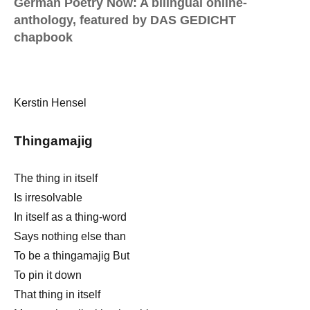
German Poetry Now: A bilingual online-
anthology, featured by DAS GEDICHT
chapbook
Kerstin Hensel
Thingamajig
The thing in itself
Is irresolvable
In itself as a thing-word
Says nothing else than
To be a thingamajig But
To pin it down
That thing in itself