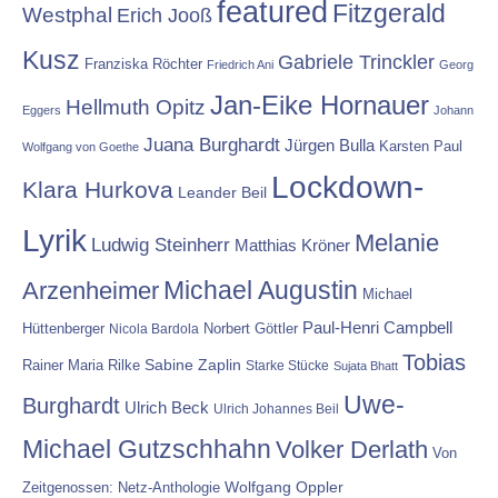
featured
Fitzgerald
Westphal
Erich Jooß
Kusz
Gabriele Trinckler
Franziska Röchter
Friedrich Ani
Georg
Jan-Eike Hornauer
Hellmuth Opitz
Eggers
Johann
Juana Burghardt
Jürgen Bulla
Karsten Paul
Wolfgang von Goethe
Lockdown-
Klara Hurkova
Leander Beil
Lyrik
Melanie
Ludwig Steinherr
Matthias Kröner
Michael Augustin
Arzenheimer
Michael
Paul-Henri Campbell
Hüttenberger
Nicola Bardola
Norbert Göttler
Tobias
Rainer Maria Rilke
Sabine Zaplin
Starke Stücke
Sujata Bhatt
Uwe-
Burghardt
Ulrich Beck
Ulrich Johannes Beil
Michael Gutzschhahn
Volker Derlath
Von
Wolfgang Oppler
Zeitgenossen: Netz-Anthologie