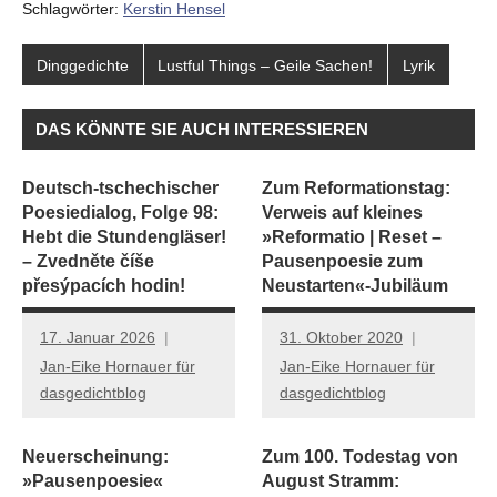
Schlagwörter:
Kerstin Hensel
Dinggedichte
Lustful Things – Geile Sachen!
Lyrik
DAS KÖNNTE SIE AUCH INTERESSIEREN
Deutsch-tschechischer
Zum Reformationstag:
Poesiedialog, Folge 98:
Verweis auf kleines
Hebt die Stundengläser!
»Reformatio | Reset –
– Zvedněte číše
Pausenpoesie zum
přesýpacích hodin!
Neustarten«-Jubiläum
17. Januar 2026
31. Oktober 2020
Jan-Eike Hornauer für
Jan-Eike Hornauer für
dasgedichtblog
dasgedichtblog
Neuerscheinung:
Zum 100. Todestag von
»Pausenpoesie«
August Stramm: