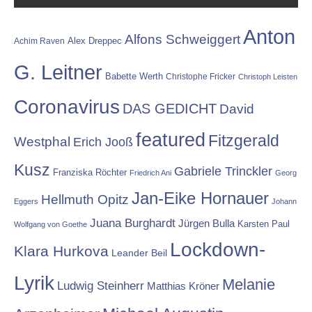
Anton
Alfons Schweiggert
Alex Dreppec
Achim Raven
G. Leitner
Babette Werth
Christophe Fricker
Christoph Leisten
Coronavirus
DAS GEDICHT
David
featured
Fitzgerald
Westphal
Erich Jooß
Kusz
Gabriele Trinckler
Franziska Röchter
Friedrich Ani
Georg
Jan-Eike Hornauer
Hellmuth Opitz
Eggers
Johann
Juana Burghardt
Jürgen Bulla
Karsten Paul
Wolfgang von Goethe
Lockdown-
Klara Hurkova
Leander Beil
Lyrik
Melanie
Ludwig Steinherr
Matthias Kröner