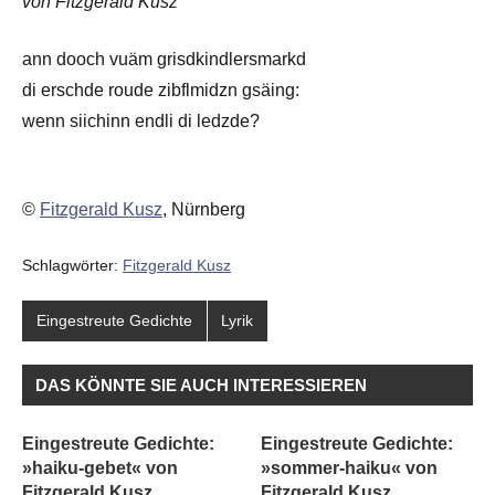
von Fitzgerald Kusz
ann dooch vuäm grisdkindlersmarkd
di erschde roude zibflmidzn gsäing:
wenn siichinn endli di ledzde?
©
Fitzgerald Kusz
, Nürnberg
Schlagwörter:
Fitzgerald Kusz
Eingestreute Gedichte
Lyrik
DAS KÖNNTE SIE AUCH INTERESSIEREN
Eingestreute Gedichte:
Eingestreute Gedichte:
»haiku-gebet« von
»sommer-haiku« von
Fitzgerald Kusz
Fitzgerald Kusz