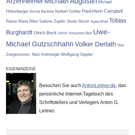
Michael Augustin
Arzenheimer
Michael
Paul-Henri Campbell
Hüttenberger
Nicola Bardola
Norbert Göttler
Tobias
Rainer Maria Rilke
Sabine Zaplin
Starke Stücke
Sujata Bhatt
Uwe-
Burghardt
Ulrich Beck
Ulrich Johannes Beil
Michael Gutzschhahn
Volker Derlath
Von
Wolfgang Oppler
Zeitgenossen: Netz-Anthologie
EIGENANZEIGE
Besuchen Sie auch
AntonLeitner.de
, das
persönliche Internet-Tagebuch des
Schriftstellers und Verlegers Anton G.
Leitner.