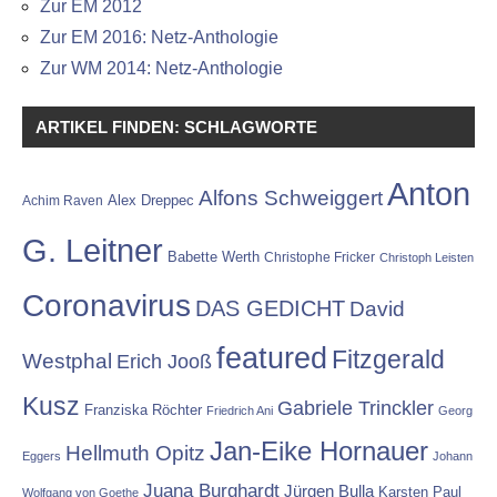
Zur EM 2012
Zur EM 2016: Netz-Anthologie
Zur WM 2014: Netz-Anthologie
ARTIKEL FINDEN: SCHLAGWORTE
Anton
Alfons Schweiggert
Alex Dreppec
Achim Raven
G. Leitner
Babette Werth
Christophe Fricker
Christoph Leisten
Coronavirus
DAS GEDICHT
David
featured
Fitzgerald
Westphal
Erich Jooß
Kusz
Gabriele Trinckler
Franziska Röchter
Friedrich Ani
Georg
Jan-Eike Hornauer
Hellmuth Opitz
Eggers
Johann
Juana Burghardt
Jürgen Bulla
Karsten Paul
Wolfgang von Goethe