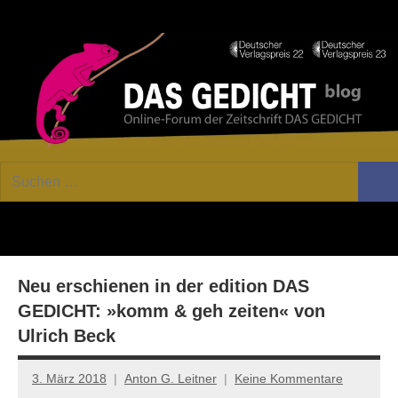
Zum
Facebook
Twitter
Youtube
Fee
Inhalt
springen
DAS
Online-
Suchen
Forum
Such
GEDICHT
nach:
von
DAS
blog
GEDICHT.
Zeitschrift
Neu erschienen in der edition DAS
für
Lyrik,
GEDICHT: »komm & geh zeiten« von
Essay
Ulrich Beck
und
Kritik
3. März 2018
Anton G. Leitner
Keine Kommentare