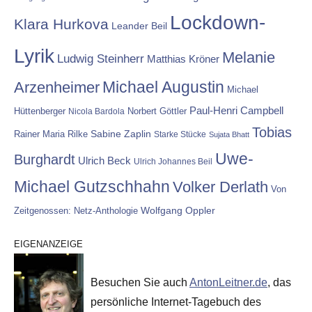
Lockdown-
Klara Hurkova
Leander Beil
Lyrik
Melanie
Ludwig Steinherr
Matthias Kröner
Michael Augustin
Arzenheimer
Michael
Paul-Henri Campbell
Hüttenberger
Nicola Bardola
Norbert Göttler
Tobias
Rainer Maria Rilke
Sabine Zaplin
Starke Stücke
Sujata Bhatt
Uwe-
Burghardt
Ulrich Beck
Ulrich Johannes Beil
Michael Gutzschhahn
Volker Derlath
Von
Wolfgang Oppler
Zeitgenossen: Netz-Anthologie
EIGENANZEIGE
Besuchen Sie auch
AntonLeitner.de
, das
persönliche Internet-Tagebuch des