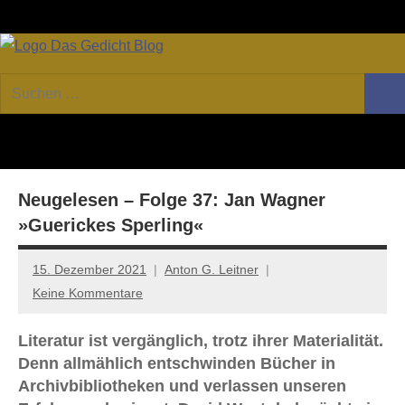
Zum
Facebook
Twitter
Youtube
Fee
Inhalt
springen
DAS
Online-
Suchen
Forum
Such
GEDICHT
nach:
von
DAS
blog
GEDICHT.
Zeitschrift
Neugelesen – Folge 37: Jan Wagner
für
Lyrik,
»Guerickes Sperling«
Essay
und
15. Dezember 2021
Anton G. Leitner
Kritik
Keine Kommentare
Literatur ist vergänglich, trotz ihrer Materialität.
Denn allmählich entschwinden Bücher in
Archivbibliotheken und verlassen unseren