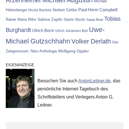
Arzenheimer
Michael
Paul-Henri Campbell
Hüttenberger
Nicola Bardola
Norbert Göttler
Tobias
Rainer Maria Rilke
Sabine Zaplin
Starke Stücke
Sujata Bhatt
Uwe-
Burghardt
Ulrich Beck
Ulrich Johannes Beil
Michael Gutzschhahn
Volker Derlath
Von
Wolfgang Oppler
Zeitgenossen: Netz-Anthologie
EIGENANZEIGE
Besuchen Sie auch
AntonLeitner.de
, das
persönliche Internet-Tagebuch des
Schriftstellers und Verlegers Anton G.
Leitner.