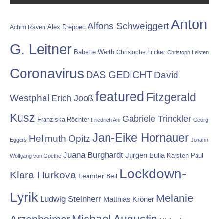
Anton
Alfons Schweiggert
Alex Dreppec
Achim Raven
G. Leitner
Babette Werth
Christophe Fricker
Christoph Leisten
Coronavirus
DAS GEDICHT
David
featured
Fitzgerald
Westphal
Erich Jooß
Kusz
Gabriele Trinckler
Franziska Röchter
Friedrich Ani
Georg
Jan-Eike Hornauer
Hellmuth Opitz
Eggers
Johann
Juana Burghardt
Jürgen Bulla
Karsten Paul
Wolfgang von Goethe
Lockdown-
Klara Hurkova
Leander Beil
Lyrik
Melanie
Ludwig Steinherr
Matthias Kröner
Michael Augustin