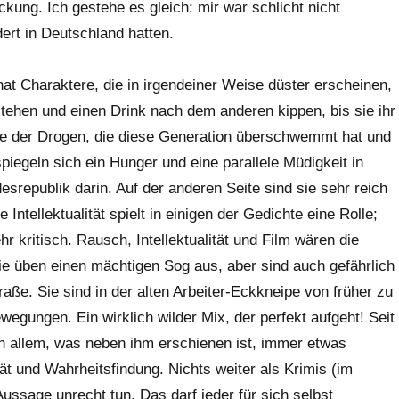
kung. Ich gestehe es gleich: mir war schlicht nicht
ert in Deutschland hatten.
at Charaktere, die in irgendeiner Weise düster erscheinen,
stehen und einen Drink nach dem anderen kippen, bis sie ihr
he der Drogen, die diese Generation überschwemmt hat und
spiegeln sich ein Hunger und eine parallele Müdigkeit in
esrepublik darin. Auf der anderen Seite sind sie sehr reich
ntellektualität spielt in einigen der Gedichte eine Rolle;
r kritisch. Rausch, Intellektualität und Film wären die
ie üben einen mächtigen Sog aus, aber sind auch gefährlich
raße. Sie sind in der alten Arbeiter-Eckkneipe von früher zu
ewegungen. Ein wirklich wilder Mix, der perfekt aufgeht! Seit
n allem, was neben ihm erschienen ist, immer etwas
ät und Wahrheitsfindung. Nichts weiter als Krimis (im
ussage unrecht tun. Das darf jeder für sich selbst