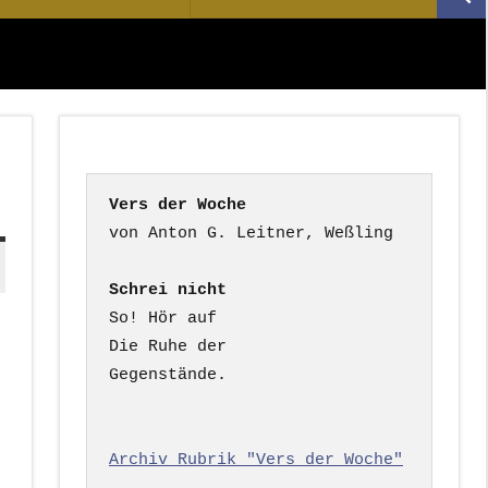
Suc
nach:
Vers der Woche
Schrei nicht
So! Hör auf

Die Ruhe der

Gegenstände.

Archiv Rubrik "Vers der Woche"