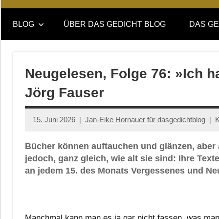
Online-
DAS
Forum
BLOG
ÜBER DAS GEDICHT BLOG
DAS GE
von
GEDICHT
DAS
GEDICHT.
blog
Zeitschrift
Neugelesen, Folge 76: »Ich 
für
Jörg Fauser
Lyrik,
Essay
und
15. Juni 2026
Jan-Eike Hornauer für dasgedichtblog
K
Kritik
Bücher können auftauchen und glänzen, aber 
jedoch, ganz gleich, wie alt sie sind: Ihre Te
an jedem 15. des Monats Vergessenes und Neu
Manchmal kann man es ja gar nicht fassen, was man a