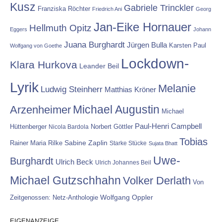
Kusz
Gabriele Trinckler
Franziska Röchter
Friedrich Ani
Georg
Jan-Eike Hornauer
Hellmuth Opitz
Eggers
Johann
Juana Burghardt
Jürgen Bulla
Karsten Paul
Wolfgang von Goethe
Lockdown-
Klara Hurkova
Leander Beil
Lyrik
Melanie
Ludwig Steinherr
Matthias Kröner
Michael Augustin
Arzenheimer
Michael
Paul-Henri Campbell
Hüttenberger
Nicola Bardola
Norbert Göttler
Tobias
Rainer Maria Rilke
Sabine Zaplin
Starke Stücke
Sujata Bhatt
Uwe-
Burghardt
Ulrich Beck
Ulrich Johannes Beil
Michael Gutzschhahn
Volker Derlath
Von
Wolfgang Oppler
Zeitgenossen: Netz-Anthologie
EIGENANZEIGE