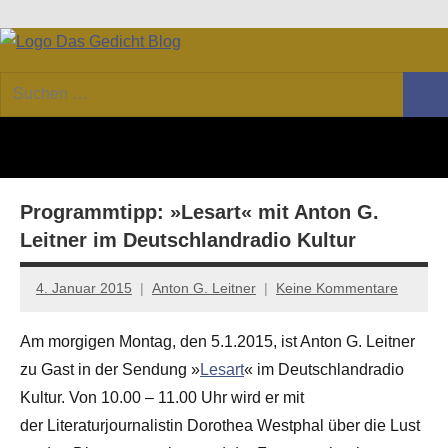
Zum
Facebook
Twitter
Youtube
Feed
Inhalt
DAS
Online-
springen
Suchen
Forum
Such
GEDICHT
nach:
von
DAS
blog
GEDICHT.
Zeitschrift
Programmtipp: »Lesart« mit Anton G.
für
Lyrik,
Leitner im Deutschlandradio Kultur
Essay
und
4. Januar 2015
Anton G. Leitner
Keine Kommentare
Kritik
Am morgigen Montag, den 5.1.2015, ist Anton G. Leitner
zu Gast in der Sendung »
Lesart
« im Deutschlandradio
Kultur. Von 10.00 – 11.00 Uhr wird er mit
der Literaturjournalistin Dorothea Westphal über die Lust