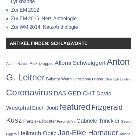
Lyrikbände
Zur EM 2012
Zur EM 2016: Netz-Anthologie
Zur WM 2014: Netz-Anthologie
ARTIKEL FINDEN: SCHLAGWORTE
Anton
Alfons Schweiggert
Alex Dreppec
Achim Raven
G. Leitner
Babette Werth
Christophe Fricker
Christoph Leisten
Coronavirus
DAS GEDICHT
David
featured
Fitzgerald
Westphal
Erich Jooß
Kusz
Gabriele Trinckler
Franziska Röchter
Friedrich Ani
Georg
Jan-Eike Hornauer
Hellmuth Opitz
Eggers
Johann