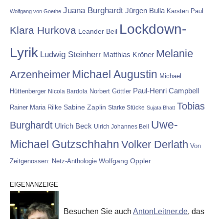
Juana Burghardt
Jürgen Bulla
Karsten Paul
Wolfgang von Goethe
Lockdown-
Klara Hurkova
Leander Beil
Lyrik
Melanie
Ludwig Steinherr
Matthias Kröner
Michael Augustin
Arzenheimer
Michael
Paul-Henri Campbell
Hüttenberger
Nicola Bardola
Norbert Göttler
Tobias
Rainer Maria Rilke
Sabine Zaplin
Starke Stücke
Sujata Bhatt
Uwe-
Burghardt
Ulrich Beck
Ulrich Johannes Beil
Michael Gutzschhahn
Volker Derlath
Von
Wolfgang Oppler
Zeitgenossen: Netz-Anthologie
EIGENANZEIGE
Besuchen Sie auch
AntonLeitner.de
, das