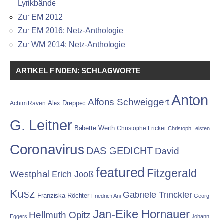
Lyrikbände
Zur EM 2012
Zur EM 2016: Netz-Anthologie
Zur WM 2014: Netz-Anthologie
ARTIKEL FINDEN: SCHLAGWORTE
Anton
Alfons Schweiggert
Alex Dreppec
Achim Raven
G. Leitner
Babette Werth
Christophe Fricker
Christoph Leisten
Coronavirus
DAS GEDICHT
David
featured
Fitzgerald
Westphal
Erich Jooß
Kusz
Gabriele Trinckler
Franziska Röchter
Friedrich Ani
Georg
Jan-Eike Hornauer
Hellmuth Opitz
Eggers
Johann