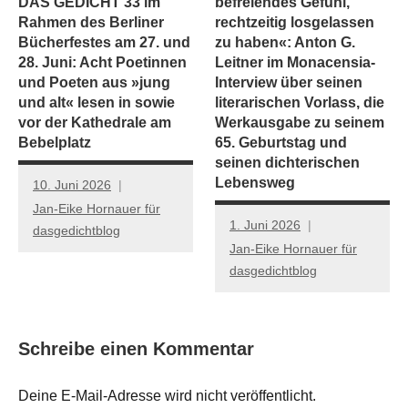
DAS GEDICHT 33 im
befreiendes Gefühl,
Rahmen des Berliner
rechtzeitig losgelassen
Bücherfestes am 27. und
zu haben«: Anton G.
28. Juni: Acht Poetinnen
Leitner im Monacensia-
und Poeten aus »jung
Interview über seinen
und alt« lesen in sowie
literarischen Vorlass, die
vor der Kathedrale am
Werkausgabe zu seinem
Bebelplatz
65. Geburtstag und
seinen dichterischen
Lebensweg
10. Juni 2026
Jan-Eike Hornauer für
1. Juni 2026
dasgedichtblog
Jan-Eike Hornauer für
dasgedichtblog
Schreibe einen Kommentar
Deine E-Mail-Adresse wird nicht veröffentlicht.