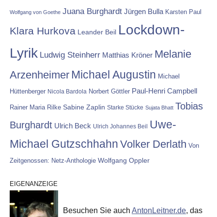
Juana Burghardt
Jürgen Bulla
Karsten Paul
Wolfgang von Goethe
Lockdown-
Klara Hurkova
Leander Beil
Lyrik
Melanie
Ludwig Steinherr
Matthias Kröner
Michael Augustin
Arzenheimer
Michael
Paul-Henri Campbell
Hüttenberger
Nicola Bardola
Norbert Göttler
Tobias
Rainer Maria Rilke
Sabine Zaplin
Starke Stücke
Sujata Bhatt
Uwe-
Burghardt
Ulrich Beck
Ulrich Johannes Beil
Michael Gutzschhahn
Volker Derlath
Von
Wolfgang Oppler
Zeitgenossen: Netz-Anthologie
EIGENANZEIGE
Besuchen Sie auch
AntonLeitner.de
, das