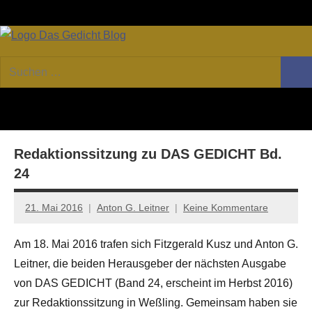
Zum
Facebook
Twitter
Youtube
Fee
Inhalt
springen
DAS
Online-
Suchen
Forum
Such
GEDICHT
nach:
von
DAS
blog
GEDICHT.
Zeitschrift
Redaktionssitzung zu DAS GEDICHT Bd.
für
Lyrik,
24
Essay
und
21. Mai 2016
Anton G. Leitner
Keine Kommentare
Kritik
Am 18. Mai 2016 trafen sich Fitzgerald Kusz und Anton G.
Leitner, die beiden Herausgeber der nächsten Ausgabe
von DAS GEDICHT (Band 24, erscheint im Herbst 2016)
zur Redaktionssitzung in Weßling. Gemeinsam haben sie