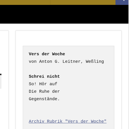
Suc
nach:
Vers der Woche
Schrei nicht
So! Hör auf

Die Ruhe der

Gegenstände.

Archiv Rubrik "Vers der Woche"