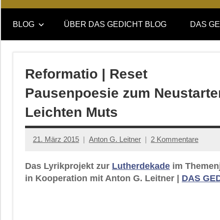
Online-
DAS
Forum
BLOG
ÜBER DAS GEDICHT BLOG
DAS GE
von
GEDICHT
DAS
GEDICHT.
blog
Zeitschrift
Reformatio | Reset
für
Pausenpoesie zum Neustarte
Lyrik,
Essay
Leichten Muts
und
Kritik
21. März 2015
Anton G. Leitner
2 Kommentare
Das Lyrikprojekt zur
Lutherdekade
im Themenj
in Kooperation mit Anton G. Leitner |
DAS GE