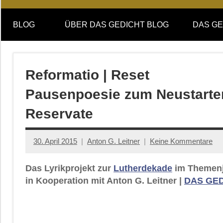
Online-
DAS
Forum
BLOG
ÜBER DAS GEDICHT BLOG
DAS GE
von
GEDICHT
DAS
GEDICHT.
blog
Zeitschrift
Reformatio | Reset
für
Pausenpoesie zum Neustarte
Lyrik,
Essay
Reservate
und
Kritik
30. April 2015
Anton G. Leitner
Keine Kommentare
Das Lyrikprojekt zur
Lutherdekade
im Themenj
in Kooperation mit Anton G. Leitner |
DAS GE