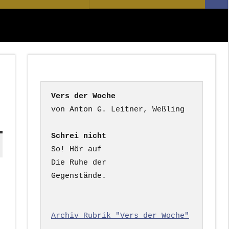
Suc
nach:
Vers der Woche
Schrei nicht
So! Hör auf

Die Ruhe der

Gegenstände.

Archiv Rubrik "Vers der Woche"