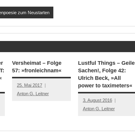
senpoesie zum Neustarten
er
Versheimat – Folge
Lustful Things – Geile
T:
57: »fronleichnam«
Sachen!, Folge 42:
«
Ulrich Beck, »All
25. Mai 2017
power to taximeters«
Anton G. Leitner
3. August 2016
Anton G. Leitner