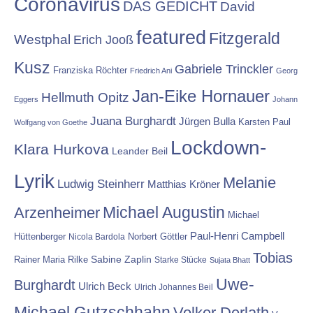
Coronavirus
DAS GEDICHT
David
featured
Fitzgerald
Westphal
Erich Jooß
Kusz
Gabriele Trinckler
Franziska Röchter
Friedrich Ani
Georg
Jan-Eike Hornauer
Hellmuth Opitz
Eggers
Johann
Juana Burghardt
Jürgen Bulla
Karsten Paul
Wolfgang von Goethe
Lockdown-
Klara Hurkova
Leander Beil
Lyrik
Melanie
Ludwig Steinherr
Matthias Kröner
Michael Augustin
Arzenheimer
Michael
Paul-Henri Campbell
Hüttenberger
Nicola Bardola
Norbert Göttler
Tobias
Rainer Maria Rilke
Sabine Zaplin
Starke Stücke
Sujata Bhatt
Uwe-
Burghardt
Ulrich Beck
Ulrich Johannes Beil
Michael Gutzschhahn
Volker Derlath