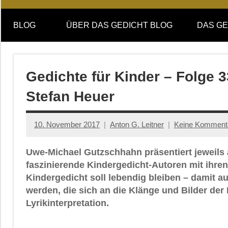
Online-
DAS
Forum
BLOG
ÜBER DAS GEDICHT BLOG
DAS GE
von
GEDICHT
DAS
GEDICHT.
blog
Zeitschrift
Gedichte für Kinder – Folge 
für
Stefan Heuer
Lyrik,
Essay
und
10. November 2017
Anton G. Leitner
Keine Komment
Kritik
Uwe-Michael Gutzschhahn präsentiert jeweils
faszinierende Kindergedicht-Autoren mit ihren
Kindergedicht soll lebendig bleiben – damit 
werden, die sich an die Klänge und Bilder der 
Lyrikinterpretation.