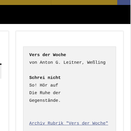
Suc
nach:
Vers der Woche
Schrei nicht
So! Hör auf

Die Ruhe der

Gegenstände.

Archiv Rubrik "Vers der Woche"