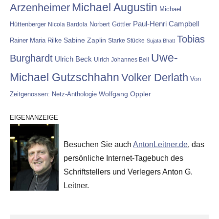
Michael Augustin
Arzenheimer
Michael
Paul-Henri Campbell
Hüttenberger
Nicola Bardola
Norbert Göttler
Tobias
Rainer Maria Rilke
Sabine Zaplin
Starke Stücke
Sujata Bhatt
Uwe-
Burghardt
Ulrich Beck
Ulrich Johannes Beil
Michael Gutzschhahn
Volker Derlath
Von
Wolfgang Oppler
Zeitgenossen: Netz-Anthologie
EIGENANZEIGE
Besuchen Sie auch
AntonLeitner.de
, das
persönliche Internet-Tagebuch des
Schriftstellers und Verlegers Anton G.
Leitner.