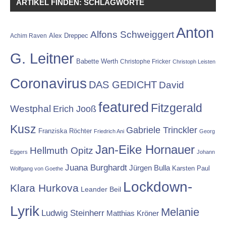
ARTIKEL FINDEN: SCHLAGWORTE
Anton
Alfons Schweiggert
Alex Dreppec
Achim Raven
G. Leitner
Babette Werth
Christophe Fricker
Christoph Leisten
Coronavirus
DAS GEDICHT
David
featured
Fitzgerald
Westphal
Erich Jooß
Kusz
Gabriele Trinckler
Franziska Röchter
Friedrich Ani
Georg
Jan-Eike Hornauer
Hellmuth Opitz
Eggers
Johann
Juana Burghardt
Jürgen Bulla
Karsten Paul
Wolfgang von Goethe
Lockdown-
Klara Hurkova
Leander Beil
Lyrik
Melanie
Ludwig Steinherr
Matthias Kröner