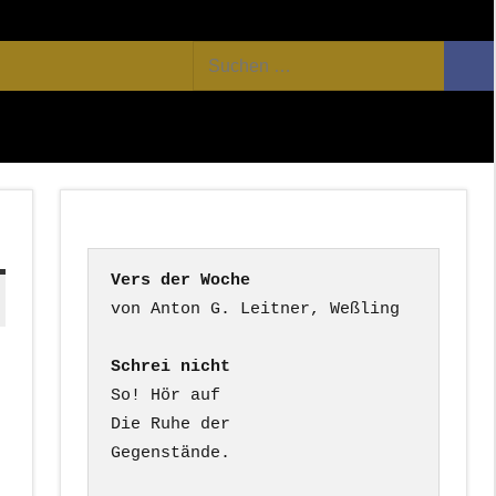
Facebook
Twitter
Youtube
Feed
Suchen
Suc
nach:
Vers der Woche
Schrei nicht
So! Hör auf

Die Ruhe der

Gegenstände.
