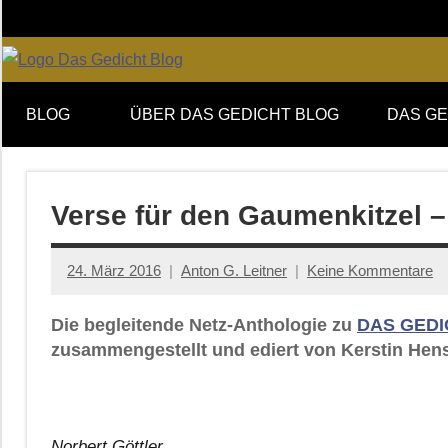
Zum
Inhalt
springen
Online-
DAS
Forum
BLOG
ÜBER DAS GEDICHT BLOG
DAS GE
von
GEDICHT
DAS
GEDICHT.
blog
Zeitschrift
Verse für den Gaumenkitzel –
für
Lyrik,
24. März 2016
Anton G. Leitner
Keine Kommentare
Essay
und
Die begleitende Netz-Anthologie zu
DAS GEDI
Kritik
zusammengestellt und ediert von Kerstin Hens
Norbert Göttler