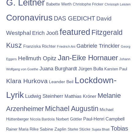
G. Leitner
Babette Werth
Christophe Fricker
Christoph Leisten
Coronavirus
DAS GEDICHT
David
featured
Fitzgerald
Westphal
Erich Jooß
Kusz
Gabriele Trinckler
Franziska Röchter
Friedrich Ani
Georg
Jan-Eike Hornauer
Hellmuth Opitz
Eggers
Johann
Juana Burghardt
Jürgen Bulla
Karsten Paul
Wolfgang von Goethe
Lockdown-
Klara Hurkova
Leander Beil
Lyrik
Melanie
Ludwig Steinherr
Matthias Kröner
Michael Augustin
Arzenheimer
Michael
Paul-Henri Campbell
Hüttenberger
Nicola Bardola
Norbert Göttler
Tobias
Rainer Maria Rilke
Sabine Zaplin
Starke Stücke
Sujata Bhatt