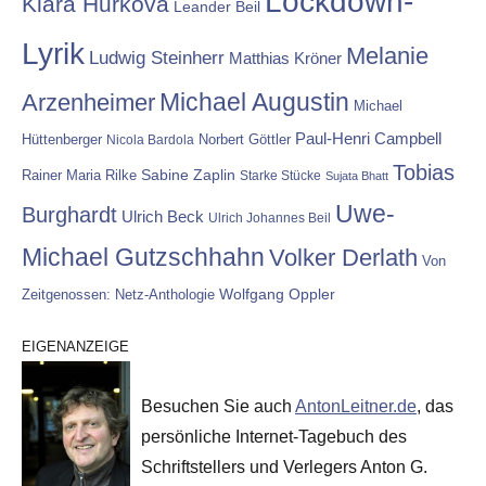
Lockdown-
Klara Hurkova
Leander Beil
Lyrik
Melanie
Ludwig Steinherr
Matthias Kröner
Michael Augustin
Arzenheimer
Michael
Paul-Henri Campbell
Hüttenberger
Nicola Bardola
Norbert Göttler
Tobias
Rainer Maria Rilke
Sabine Zaplin
Starke Stücke
Sujata Bhatt
Uwe-
Burghardt
Ulrich Beck
Ulrich Johannes Beil
Michael Gutzschhahn
Volker Derlath
Von
Wolfgang Oppler
Zeitgenossen: Netz-Anthologie
EIGENANZEIGE
Besuchen Sie auch
AntonLeitner.de
, das
persönliche Internet-Tagebuch des
Schriftstellers und Verlegers Anton G.