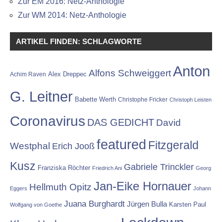
Zur EM 2016: Netz-Anthologie
Zur WM 2014: Netz-Anthologie
ARTIKEL FINDEN: SCHLAGWORTE
Anton
Alfons Schweiggert
Alex Dreppec
Achim Raven
G. Leitner
Babette Werth
Christophe Fricker
Christoph Leisten
Coronavirus
DAS GEDICHT
David
featured
Fitzgerald
Westphal
Erich Jooß
Kusz
Gabriele Trinckler
Franziska Röchter
Friedrich Ani
Georg
Jan-Eike Hornauer
Hellmuth Opitz
Eggers
Johann
Juana Burghardt
Jürgen Bulla
Karsten Paul
Wolfgang von Goethe