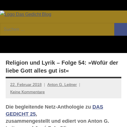
Zum
Facebook
Twitter
Youtube
Fee
Inhalt
springen
DAS
Online-
Suchen
Forum
Such
GEDICHT
nach:
von
DAS
blog
GEDICHT.
Zeitschrift
Religion und Lyrik – Folge 54: »Wofür der
für
Lyrik,
liebe Gott alles gut ist«
Essay
und
22. Februar 2018
Anton G. Leitner
Kritik
Keine Kommentare
Die begleitende Netz-Anthologie zu
DAS
GEDICHT 25
,
zusammengestellt und ediert von Anton G.