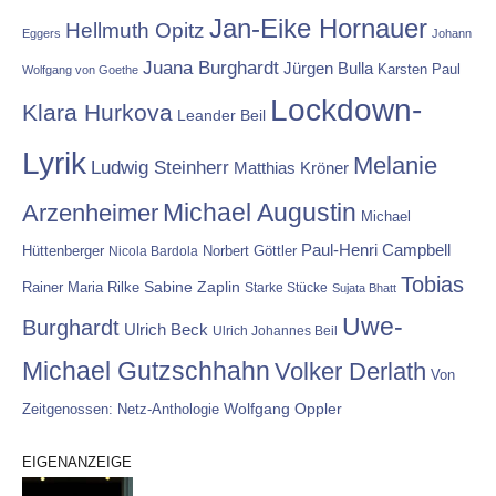
Jan-Eike Hornauer
Hellmuth Opitz
Eggers
Johann
Juana Burghardt
Jürgen Bulla
Karsten Paul
Wolfgang von Goethe
Lockdown-
Klara Hurkova
Leander Beil
Lyrik
Melanie
Ludwig Steinherr
Matthias Kröner
Michael Augustin
Arzenheimer
Michael
Paul-Henri Campbell
Hüttenberger
Nicola Bardola
Norbert Göttler
Tobias
Rainer Maria Rilke
Sabine Zaplin
Starke Stücke
Sujata Bhatt
Uwe-
Burghardt
Ulrich Beck
Ulrich Johannes Beil
Michael Gutzschhahn
Volker Derlath
Von
Wolfgang Oppler
Zeitgenossen: Netz-Anthologie
EIGENANZEIGE