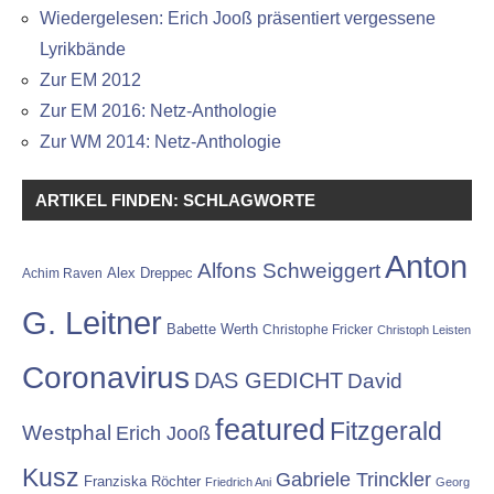
Wiedergelesen: Erich Jooß präsentiert vergessene
Lyrikbände
Zur EM 2012
Zur EM 2016: Netz-Anthologie
Zur WM 2014: Netz-Anthologie
ARTIKEL FINDEN: SCHLAGWORTE
Anton
Alfons Schweiggert
Alex Dreppec
Achim Raven
G. Leitner
Babette Werth
Christophe Fricker
Christoph Leisten
Coronavirus
DAS GEDICHT
David
featured
Fitzgerald
Westphal
Erich Jooß
Kusz
Gabriele Trinckler
Franziska Röchter
Friedrich Ani
Georg