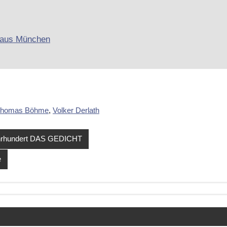
homas Böhme
,
Volker Derlath
jahrhundert DAS GEDICHT
e