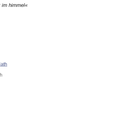
r im himmel«
th