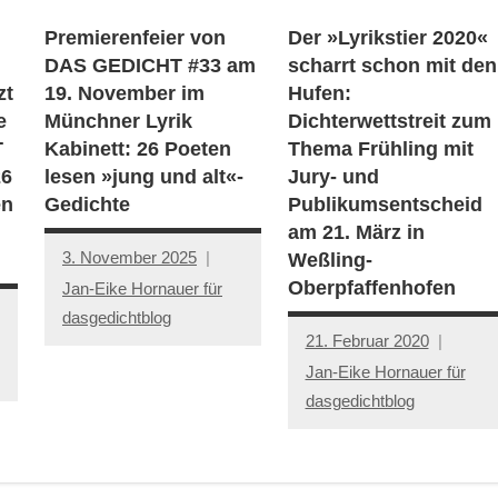
Premierenfeier von
Der »Lyrikstier 2020«
DAS GEDICHT #33 am
scharrt schon mit den
zt
19. November im
Hufen:
e
Münchner Lyrik
Dichterwettstreit zum
T
Kabinett: 26 Poeten
Thema Frühling mit
26
lesen »jung und alt«-
Jury- und
en
Gedichte
Publikumsentscheid
am 21. März in
3. November 2025
Weßling-
Oberpfaffenhofen
Jan-Eike Hornauer für
dasgedichtblog
21. Februar 2020
Jan-Eike Hornauer für
dasgedichtblog