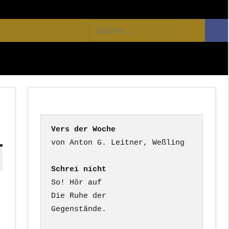
Facebook
Twitter
Youtube
Feed
Suchen
Suc
nach:
Vers der Woche
Schrei nicht
So! Hör auf

Die Ruhe der

Gegenstände.
