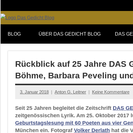
Zum
Inhalt
springen
Online-
DAS
Forum
BLOG
ÜBER DAS GEDICHT BLOG
DAS GE
von
GEDICHT
DAS
GEDICHT.
blog
Zeitschrift
Rückblick auf 25 Jahre DAS
für
Böhme, Barbara Peveling un
Lyrik,
Essay
und
3. Januar 2018
Anton G. Leitner
Keine Kommentare
Kritik
Seit 25 Jahren begleitet die Zeitschrift
DAS GE
zeitgenössischen Lyrik. Am 25. Oktober 2017 
Geburtstagslesung mit 60 Poeten aus vier Ge
München ein. Fotograf
Volker Derlath
hat die 