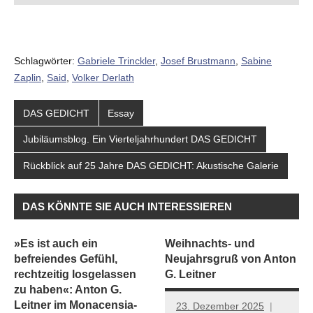
Schlagwörter:
Gabriele Trinckler
,
Josef Brustmann
,
Sabine
Zaplin
,
Said
,
Volker Derlath
DAS GEDICHT
Essay
Jubiläumsblog. Ein Vierteljahrhundert DAS GEDICHT
Rückblick auf 25 Jahre DAS GEDICHT: Akustische Galerie
DAS KÖNNTE SIE AUCH INTERESSIEREN
»Es ist auch ein
Weihnachts- und
befreiendes Gefühl,
Neujahrsgruß von Anton
rechtzeitig losgelassen
G. Leitner
zu haben«: Anton G.
Leitner im Monacensia-
23. Dezember 2025