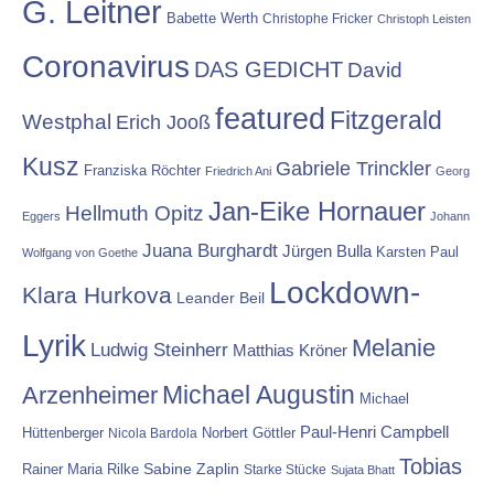
G. Leitner
Babette Werth
Christophe Fricker
Christoph Leisten
Coronavirus
DAS GEDICHT
David
featured
Fitzgerald
Westphal
Erich Jooß
Kusz
Gabriele Trinckler
Franziska Röchter
Friedrich Ani
Georg
Jan-Eike Hornauer
Hellmuth Opitz
Eggers
Johann
Juana Burghardt
Jürgen Bulla
Karsten Paul
Wolfgang von Goethe
Lockdown-
Klara Hurkova
Leander Beil
Lyrik
Melanie
Ludwig Steinherr
Matthias Kröner
Michael Augustin
Arzenheimer
Michael
Paul-Henri Campbell
Hüttenberger
Nicola Bardola
Norbert Göttler
Tobias
Rainer Maria Rilke
Sabine Zaplin
Starke Stücke
Sujata Bhatt