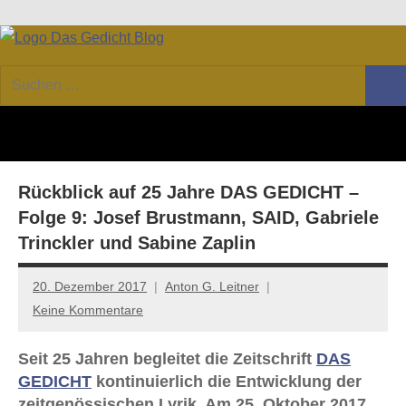
Zum
Facebook
Twitter
Youtube
Feed
Inhalt
DAS
Online-
springen
Suchen
Forum
Such
GEDICHT
nach:
von
DAS
blog
GEDICHT.
Zeitschrift
Rückblick auf 25 Jahre DAS GEDICHT –
für
Lyrik,
Folge 9: Josef Brustmann, SAID, Gabriele
Essay
Trinckler und Sabine Zaplin
und
Kritik
20. Dezember 2017
Anton G. Leitner
Keine Kommentare
Seit 25 Jahren begleitet die Zeitschrift
DAS
GEDICHT
kontinuierlich die Entwicklung der
zeitgenössischen Lyrik. Am 25. Oktober 2017