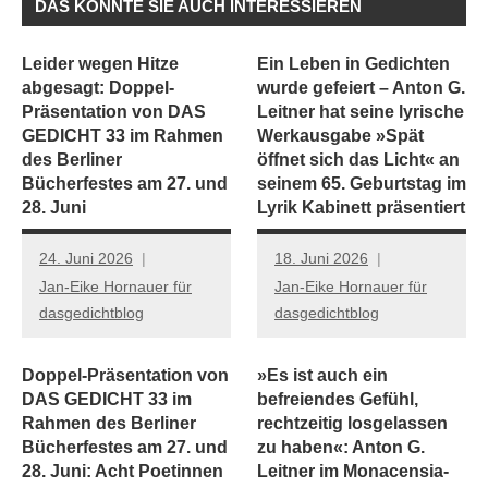
DAS KÖNNTE SIE AUCH INTERESSIEREN
Leider wegen Hitze
Ein Leben in Gedichten
abgesagt: Doppel-
wurde gefeiert – Anton G.
Präsentation von DAS
Leitner hat seine lyrische
GEDICHT 33 im Rahmen
Werkausgabe »Spät
des Berliner
öffnet sich das Licht« an
Bücherfestes am 27. und
seinem 65. Geburtstag im
28. Juni
Lyrik Kabinett präsentiert
24. Juni 2026
18. Juni 2026
Jan-Eike Hornauer für
Jan-Eike Hornauer für
dasgedichtblog
dasgedichtblog
Doppel-Präsentation von
»Es ist auch ein
DAS GEDICHT 33 im
befreiendes Gefühl,
Rahmen des Berliner
rechtzeitig losgelassen
Bücherfestes am 27. und
zu haben«: Anton G.
28. Juni: Acht Poetinnen
Leitner im Monacensia-