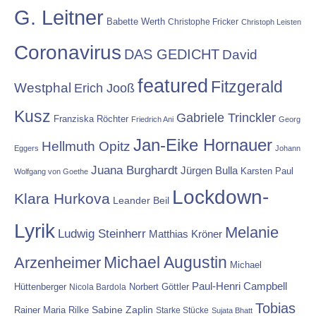
G. Leitner
Babette Werth
Christophe Fricker
Christoph Leisten
Coronavirus
DAS GEDICHT
David
featured
Fitzgerald
Westphal
Erich Jooß
Kusz
Gabriele Trinckler
Franziska Röchter
Friedrich Ani
Georg
Jan-Eike Hornauer
Hellmuth Opitz
Eggers
Johann
Juana Burghardt
Jürgen Bulla
Karsten Paul
Wolfgang von Goethe
Lockdown-
Klara Hurkova
Leander Beil
Lyrik
Melanie
Ludwig Steinherr
Matthias Kröner
Michael Augustin
Arzenheimer
Michael
Paul-Henri Campbell
Hüttenberger
Nicola Bardola
Norbert Göttler
Tobias
Rainer Maria Rilke
Sabine Zaplin
Starke Stücke
Sujata Bhatt