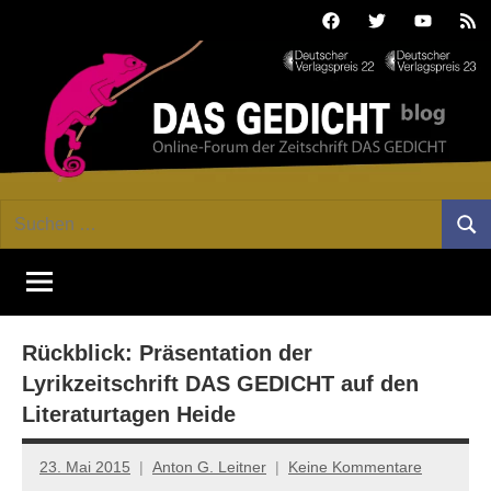
Zum
Facebook
Twitter
Youtube
Fee
Inhalt
springen
DAS
Online-
Suchen
Forum
Such
GEDICHT
nach:
von
DAS
blog
GEDICHT.
Zeitschrift
Rückblick: Präsentation der
für
Lyrik,
Lyrikzeitschrift DAS GEDICHT auf den
Essay
Literaturtagen Heide
und
Kritik
23. Mai 2015
Anton G. Leitner
Keine Kommentare