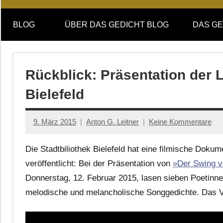
Online-
DAS
Forum
BLOG
ÜBER DAS GEDICHT BLOG
DAS GE
von
GEDICHT
DAS
GEDICHT.
blog
Zeitschrift
Rückblick: Präsentation der 
für
Bielefeld
Lyrik,
Essay
und
9. März 2015
Anton G. Leitner
Keine Kommentare
Kritik
Die Stadtbiliothek Bielefeld hat eine filmische Dok
veröffentlicht: Bei der Präsentation von
»Der Swing 
Donnerstag, 12. Februar 2015, lasen sieben Poetinne
melodische und melancholische Songgedichte. Das Vid