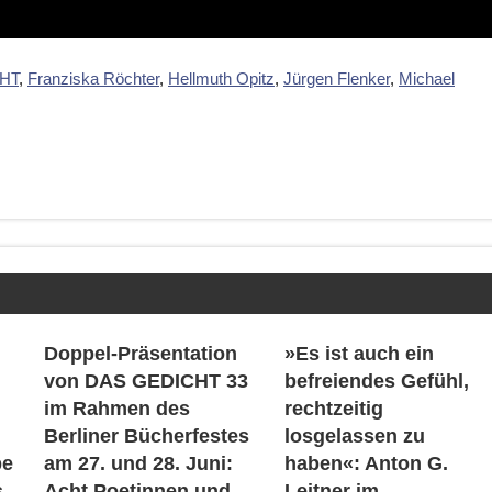
HT
,
Franziska Röchter
,
Hellmuth Opitz
,
Jürgen Flenker
,
Michael
Doppel-Präsentation
»Es ist auch ein
von DAS GEDICHT 33
befreiendes Gefühl,
im Rahmen des
rechtzeitig
Berliner Bücherfestes
losgelassen zu
be
am 27. und 28. Juni:
haben«: Anton G.
s
Acht Poetinnen und
Leitner im