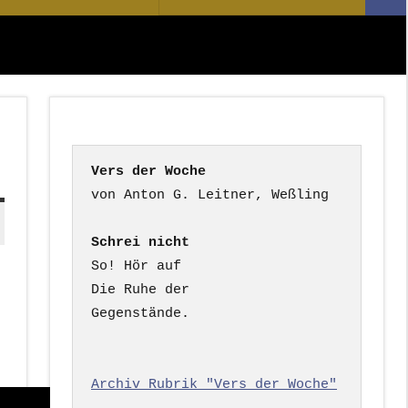
Suc
nach:
Vers der Woche
Schrei nicht
So! Hör auf

Die Ruhe der

Gegenstände.

Archiv Rubrik "Vers der Woche"