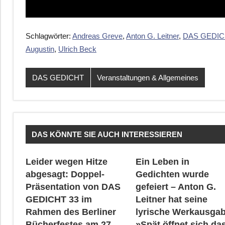
Schlagwörter:
Andreas Greve
,
Anton G. Leitner
,
DAS GEDIC
Augustin
,
Ulrich Beck
DAS GEDICHT
Veranstaltungen & Allgemeines
DAS KÖNNTE SIE AUCH INTERESSIEREN
Leider wegen Hitze
Ein Leben in
abgesagt: Doppel-
Gedichten wurde
Präsentation von DAS
gefeiert – Anton G.
GEDICHT 33 im
Leitner hat seine
Rahmen des Berliner
lyrische Werkausga
Bücherfestes am 27.
»Spät öffnet sich da