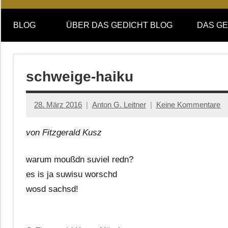
Online-
DAS
Forum
BLOG
ÜBER DAS GEDICHT BLOG
DAS GE
von
GEDICHT
DAS
GEDICHT.
blog
Zeitschrift
schweige-haiku
für
Lyrik,
28. März 2016
Anton G. Leitner
Keine Kommentare
Essay
und
von Fitzgerald Kusz
Kritik
warum moußdn suviel redn?
es is ja suwisu worschd
wosd sachsd!