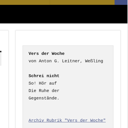
Suc
nach:
Vers der Woche
Schrei nicht
So! Hör auf

Die Ruhe der

Gegenstände.

Archiv Rubrik "Vers der Woche"