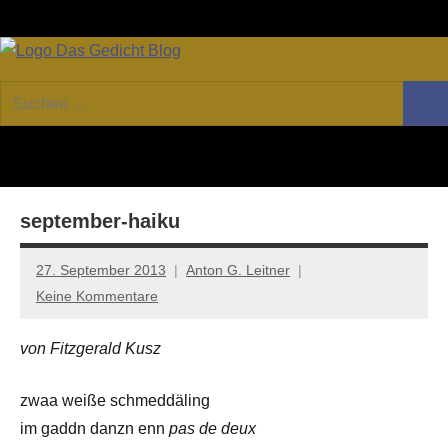
Zum
Facebook
Twitter
Youtube
Fee
Inhalt
springen
DAS
Online-
Suchen
Forum
Such
GEDICHT
nach:
von
DAS
blog
GEDICHT.
Zeitschrift
september-haiku
für
Lyrik,
Essay
27. September 2013
Anton G. Leitner
und
Keine Kommentare
Kritik
von Fitzgerald Kusz
zwaa weiße schmeddäling
im gaddn danzn enn
pas de deux