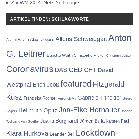
Zur WM 2014: Netz-Anthologie
ARTIKEL FINDEN: SCHLAGWORTE
Anton
Alfons Schweiggert
Alex Dreppec
Achim Raven
G. Leitner
Babette Werth
Christophe Fricker
Christoph Leisten
Coronavirus
DAS GEDICHT
David
featured
Fitzgerald
Westphal
Erich Jooß
Kusz
Gabriele Trinckler
Franziska Röchter
Friedrich Ani
Georg
Jan-Eike Hornauer
Hellmuth Opitz
Eggers
Johann
Juana Burghardt
Jürgen Bulla
Karsten Paul
Wolfgang von Goethe
Lockdown-
Klara Hurkova
Leander Beil