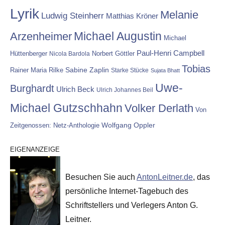
Lyrik
Melanie
Ludwig Steinherr
Matthias Kröner
Michael Augustin
Arzenheimer
Michael
Paul-Henri Campbell
Hüttenberger
Nicola Bardola
Norbert Göttler
Tobias
Rainer Maria Rilke
Sabine Zaplin
Starke Stücke
Sujata Bhatt
Uwe-
Burghardt
Ulrich Beck
Ulrich Johannes Beil
Michael Gutzschhahn
Volker Derlath
Von
Wolfgang Oppler
Zeitgenossen: Netz-Anthologie
EIGENANZEIGE
Besuchen Sie auch
AntonLeitner.de
, das
persönliche Internet-Tagebuch des
Schriftstellers und Verlegers Anton G.
Leitner.