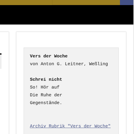
Suc
nach:
Vers der Woche
Schrei nicht
So! Hör auf

Die Ruhe der

Gegenstände.

Archiv Rubrik "Vers der Woche"