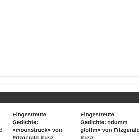
Eingestreute
Eingestreute
Gedichte:
Gedichte: »dumm
d
»moonstruck« von
gloffm« von Fitzgeral
Fitzgerald Kusz
Kusz