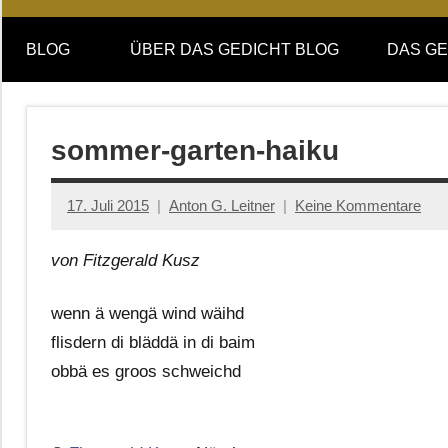
Online-
DAS
Forum
BLOG
ÜBER DAS GEDICHT BLOG
DAS GE
von
GEDICHT
DAS
GEDICHT.
blog
Zeitschrift
sommer-garten-haiku
für
Lyrik,
17. Juli 2015
Anton G. Leitner
Keine Kommentare
Essay
und
von Fitzgerald Kusz
Kritik
wenn ä wengä wind wäihd
flisdern di bläddä in di baim
obbä es groos schweichd