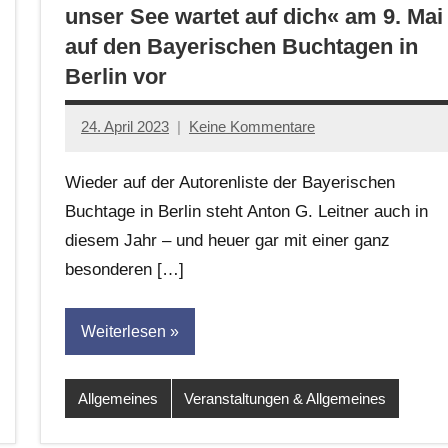
unser See wartet auf dich« am 9. Mai
auf den Bayerischen Buchtagen in
Berlin vor
24. April 2023
Keine Kommentare
Jan-
Eike
Wieder auf der Autorenliste der Bayerischen
Hornauer
Buchtage in Berlin steht Anton G. Leitner auch in
für
diesem Jahr – und heuer gar mit einer ganz
dasgedichtblog
besonderen […]
Weiterlesen
Allgemeines
Veranstaltungen & Allgemeines