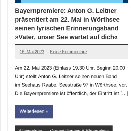
Bayernpremiere: Anton G. Leitner
präsentiert am 22. Mai in Wörthsee
seinen lyrischen Erinnerungsband
»Vater, unser See wartet auf dich«
16. Mai 2023
Keine Kommentare
Jan-
Eike
Am 22. Mai 2023 (Einlass 19.30 Uhr, Beginn 20.00
Hornauer
Uhr) stellt Anton G. Leitner seinen neuen Band
für
im Seehaus Raabe, Seestraße 97 in Wörthsee, vor.
dasgedichtblog
Die Bayernpremiere ist öffentlich, der Eintritt ist […]
Weiterlesen
Allgemeines
Veranstaltungen & Allgemeines