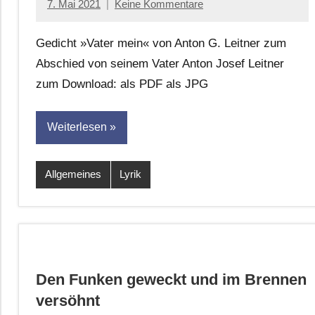
7. Mai 2021
Keine Kommentare
Jan-
Eike
Gedicht »Vater mein« von Anton G. Leitner zum
Hornauer
Abschied von seinem Vater Anton Josef Leitner
für
zum Download: als PDF als JPG
dasgedichtblog
Weiterlesen
Allgemeines
Lyrik
Den Funken geweckt und im Brennen
versöhnt