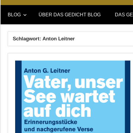
Online-
DAS
Forum
BLOG
ÜBER DAS GEDICHT BLOG
DAS GE
von
GEDICHT
DAS
GEDICHT.
blog
Schlagwort:
Anton Leitner
Zeitschrift
für
Lyrik,
Essay
und
Kritik