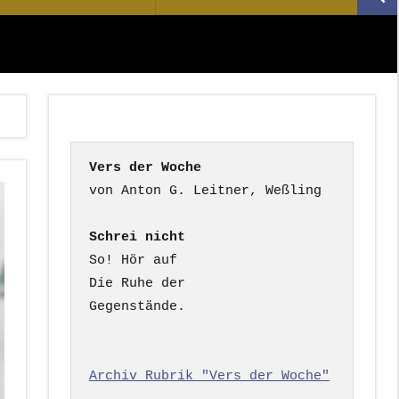
Suc
nach:
Vers der Woche
Schrei nicht
So! Hör auf

Die Ruhe der

Gegenstände.

Archiv Rubrik "Vers der Woche"