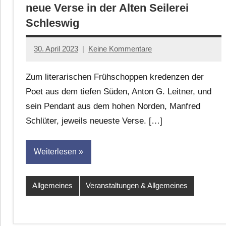
neue Verse in der Alten Seilerei
Schleswig
30. April 2023
Keine Kommentare
Jan-
Eike
Zum literarischen Frühschoppen kredenzen der
Hornauer
Poet aus dem tiefen Süden, Anton G. Leitner, und
für
sein Pendant aus dem hohen Norden, Manfred
dasgedichtblog
Schlüter, jeweils neueste Verse. […]
Weiterlesen
Allgemeines
Veranstaltungen & Allgemeines