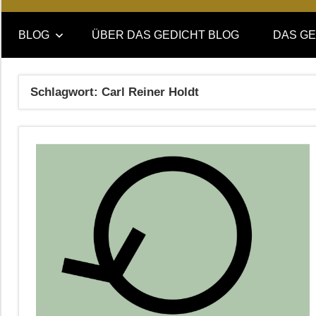
Online-
DAS
Forum
BLOG
ÜBER DAS GEDICHT BLOG
DAS GE
von
GEDICHT
DAS
GEDICHT.
blog
Schlagwort:
Carl Reiner Holdt
Zeitschrift
für
Lyrik,
Essay
und
Kritik