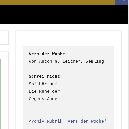
Suc
nach:
Vers der Woche
Schrei nicht
So! Hör auf

Die Ruhe der

Gegenstände.

Archiv Rubrik "Vers der Woche"