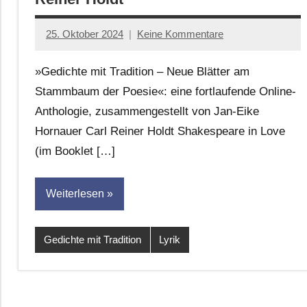
25. Oktober 2024
Keine Kommentare
Jan-
Eike
»Gedichte mit Tradition – Neue Blätter am
Hornauer
Stammbaum der Poesie«: eine fortlaufende Online-
für
Anthologie, zusammengestellt von Jan-Eike
dasgedichtblog
Hornauer Carl Reiner Holdt Shakespeare in Love
(im Booklet […]
Weiterlesen
Gedichte mit Tradition
Lyrik