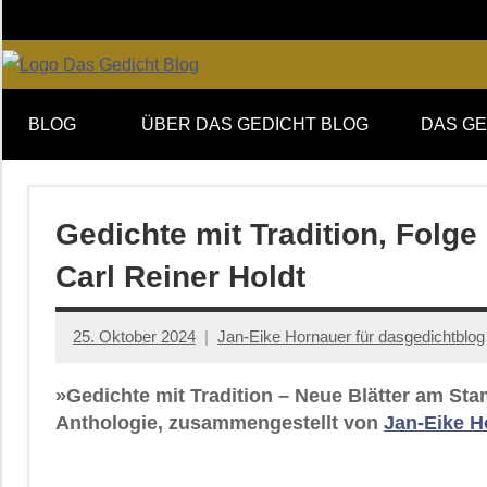
Zum
Inhalt
springen
Online-
DAS
Forum
BLOG
ÜBER DAS GEDICHT BLOG
DAS GE
von
GEDICHT
DAS
GEDICHT.
blog
Zeitschrift
Gedichte mit Tradition, Folg
für
Carl Reiner Holdt
Lyrik,
Essay
und
25. Oktober 2024
Jan-Eike Hornauer für dasgedichtblog
Kritik
»Gedichte mit Tradition – Neue Blätter am St
Anthologie, zusammengestellt von
Jan-Eike H