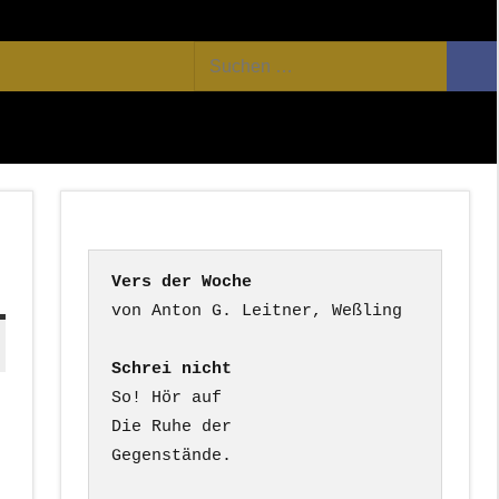
Facebook
Twitter
Youtube
Feed
Suchen
Suc
nach:
Vers der Woche
Schrei nicht
So! Hör auf

Die Ruhe der

Gegenstände.
