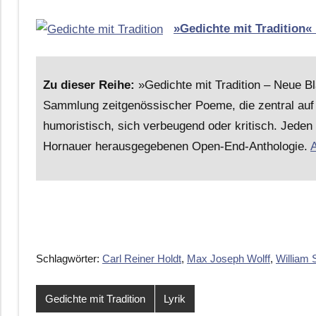
»Gedichte mit Tradition«
Zu dieser Reihe:
»Gedichte mit Tradition – Neue B
Sammlung zeitgenössischer Poeme, die zentral auf 
humoristisch, sich verbeugend oder kritisch. Jeden
Hornauer herausgegebenen Open-End-Anthologie.
A
Schlagwörter:
Carl Reiner Holdt
,
Max Joseph Wolff
,
William
Gedichte mit Tradition
Lyrik