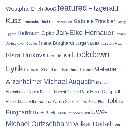
featured
Fitzgerald
Westphal
Erich Jooß
Kusz
Gabriele Trinckler
Franziska Röchter
Friedrich Ani
Georg
Jan-Eike Hornauer
Hellmuth Opitz
Eggers
Johann
Juana Burghardt
Jürgen Bulla
Karsten Paul
Wolfgang von Goethe
Lockdown-
Klara Hurkova
Leander Beil
Lyrik
Melanie
Ludwig Steinherr
Matthias Kröner
Michael Augustin
Arzenheimer
Michael
Paul-Henri Campbell
Hüttenberger
Nicola Bardola
Norbert Göttler
Tobias
Rainer Maria Rilke
Sabine Zaplin
Starke Stücke
Sujata Bhatt
Uwe-
Burghardt
Ulrich Beck
Ulrich Johannes Beil
Michael Gutzschhahn
Volker Derlath
Von