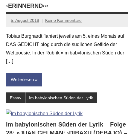
›ERINNERND‹«
5. August 2018
Keine Kommentare
Jan-
Eike
Tobias Burghardt flaniert jeweils am 5. eines Monats auf
Hornauer
DAS GEDICHT blog durch die südlichen Gefilde der
für
dasgedichtblog
Weltpoesie. In der Rubrik »Im babylonischen Süden der
[…]
Weiterlesen
Essay
Im babylonischen Süden der Lyrik
Im babylonischen Süden der Lyrik – Folge
28: »JUAN GELMAN: ›DIBAXU (DEBAJO) –