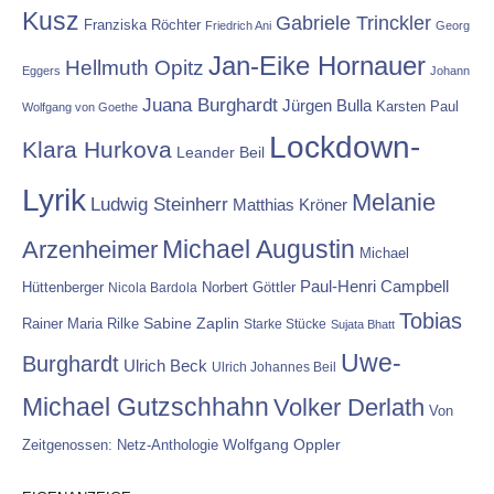
Kusz
Gabriele Trinckler
Franziska Röchter
Friedrich Ani
Georg
Jan-Eike Hornauer
Hellmuth Opitz
Eggers
Johann
Juana Burghardt
Jürgen Bulla
Karsten Paul
Wolfgang von Goethe
Lockdown-
Klara Hurkova
Leander Beil
Lyrik
Melanie
Ludwig Steinherr
Matthias Kröner
Michael Augustin
Arzenheimer
Michael
Paul-Henri Campbell
Hüttenberger
Nicola Bardola
Norbert Göttler
Tobias
Rainer Maria Rilke
Sabine Zaplin
Starke Stücke
Sujata Bhatt
Uwe-
Burghardt
Ulrich Beck
Ulrich Johannes Beil
Michael Gutzschhahn
Volker Derlath
Von
Wolfgang Oppler
Zeitgenossen: Netz-Anthologie