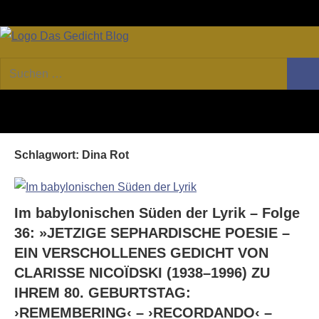
Zum
Facebook
Twitter
Youtube
Fee
Inhalt
springen
DAS
Online-
Suchen
Forum
Such
GEDICHT
nach:
von
DAS
blog
GEDICHT.
Zeitschrift
Schlagwort:
Dina Rot
für
Lyrik,
Essay
und
Im babylonischen Süden der Lyrik – Folge
Kritik
36: »JETZIGE SEPHARDISCHE POESIE –
EIN VERSCHOLLENES GEDICHT VON
CLARISSE NICOÏDSKI (1938–1996) ZU
IHREM 80. GEBURTSTAG:
›REMEMBERING‹ – ›RECORDANDO‹ –