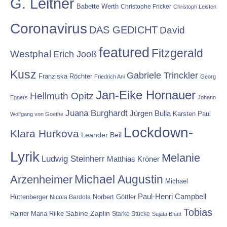
G. Leitner
Babette Werth
Christophe Fricker
Christoph Leisten
Coronavirus
DAS GEDICHT
David
featured
Fitzgerald
Westphal
Erich Jooß
Kusz
Gabriele Trinckler
Franziska Röchter
Friedrich Ani
Georg
Jan-Eike Hornauer
Hellmuth Opitz
Eggers
Johann
Juana Burghardt
Jürgen Bulla
Karsten Paul
Wolfgang von Goethe
Lockdown-
Klara Hurkova
Leander Beil
Lyrik
Melanie
Ludwig Steinherr
Matthias Kröner
Michael Augustin
Arzenheimer
Michael
Paul-Henri Campbell
Hüttenberger
Nicola Bardola
Norbert Göttler
Tobias
Rainer Maria Rilke
Sabine Zaplin
Starke Stücke
Sujata Bhatt