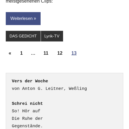
meistgesehenen Clips:
Weiterlesen
DAS GEDICHT
Lyrik-TV
Seitennummerierung
Vorherige
«
1
…
11
12
13
der
Beiträge
Beiträge
Vers der Woche
Schrei nicht
So! Hör auf

Die Ruhe der

Gegenstände.
