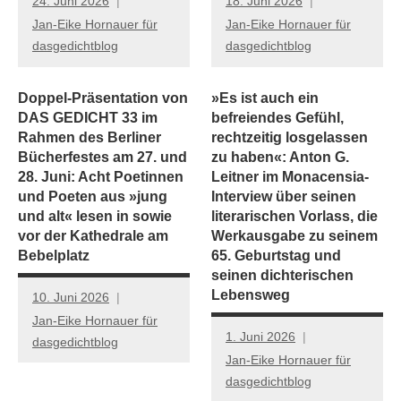
24. Juni 2026
18. Juni 2026
Jan-Eike Hornauer für
Jan-Eike Hornauer für
dasgedichtblog
dasgedichtblog
Doppel-Präsentation von
»Es ist auch ein
DAS GEDICHT 33 im
befreiendes Gefühl,
Rahmen des Berliner
rechtzeitig losgelassen
Bücherfestes am 27. und
zu haben«: Anton G.
28. Juni: Acht Poetinnen
Leitner im Monacensia-
und Poeten aus »jung
Interview über seinen
und alt« lesen in sowie
literarischen Vorlass, die
vor der Kathedrale am
Werkausgabe zu seinem
Bebelplatz
65. Geburtstag und
seinen dichterischen
Lebensweg
10. Juni 2026
Jan-Eike Hornauer für
1. Juni 2026
dasgedichtblog
Jan-Eike Hornauer für
dasgedichtblog