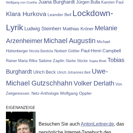
Juana Burghardt
Jürgen Bulla
Karsten Paul
Wolfgang von Goethe
Lockdown-
Klara Hurkova
Leander Beil
Lyrik
Melanie
Ludwig Steinherr
Matthias Kröner
Michael Augustin
Arzenheimer
Michael
Paul-Henri Campbell
Hüttenberger
Nicola Bardola
Norbert Göttler
Tobias
Rainer Maria Rilke
Sabine Zaplin
Starke Stücke
Sujata Bhatt
Uwe-
Burghardt
Ulrich Beck
Ulrich Johannes Beil
Michael Gutzschhahn
Volker Derlath
Von
Wolfgang Oppler
Zeitgenossen: Netz-Anthologie
EIGENANZEIGE
Besuchen Sie auch
AntonLeitner.de
, das
persönliche Internet-Tagebuch des