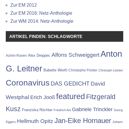
Zur EM 2012
Zur EM 2016: Netz-Anthologie
Zur WM 2014: Netz-Anthologie
ARTIKEL FINDEN: SCHLAGWORTE
Anton
Alfons Schweiggert
Alex Dreppec
Achim Raven
G. Leitner
Babette Werth
Christophe Fricker
Christoph Leisten
Coronavirus
DAS GEDICHT
David
featured
Fitzgerald
Westphal
Erich Jooß
Kusz
Gabriele Trinckler
Franziska Röchter
Friedrich Ani
Georg
Jan-Eike Hornauer
Hellmuth Opitz
Eggers
Johann