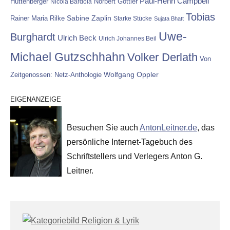
Paul-Henri Campbell
Hüttenberger
Nicola Bardola
Norbert Göttler
Tobias
Rainer Maria Rilke
Sabine Zaplin
Starke Stücke
Sujata Bhatt
Uwe-
Burghardt
Ulrich Beck
Ulrich Johannes Beil
Michael Gutzschhahn
Volker Derlath
Von
Wolfgang Oppler
Zeitgenossen: Netz-Anthologie
EIGENANZEIGE
Besuchen Sie auch
AntonLeitner.de
, das
persönliche Internet-Tagebuch des
Schriftstellers und Verlegers Anton G.
Leitner.