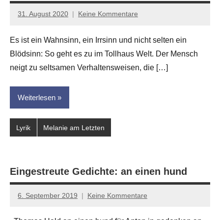
31. August 2020
Keine Kommentare
Anton
G.
Es ist ein Wahnsinn, ein Irrsinn und nicht selten ein
Leitner
Blödsinn: So geht es zu im Tollhaus Welt. Der Mensch
neigt zu seltsamen Verhaltensweisen, die […]
Weiterlesen
Lyrik
Melanie am Letzten
Eingestreute Gedichte: an einen hund
6. September 2019
Keine Kommentare
Jan-
Eike