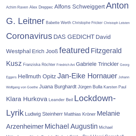
Anton
Alfons Schweiggert
Alex Dreppec
Achim Raven
G. Leitner
Babette Werth
Christophe Fricker
Christoph Leisten
Coronavirus
DAS GEDICHT
David
featured
Fitzgerald
Westphal
Erich Jooß
Kusz
Gabriele Trinckler
Franziska Röchter
Friedrich Ani
Georg
Jan-Eike Hornauer
Hellmuth Opitz
Eggers
Johann
Juana Burghardt
Jürgen Bulla
Karsten Paul
Wolfgang von Goethe
Lockdown-
Klara Hurkova
Leander Beil
Lyrik
Melanie
Ludwig Steinherr
Matthias Kröner
Michael Augustin
Arzenheimer
Michael