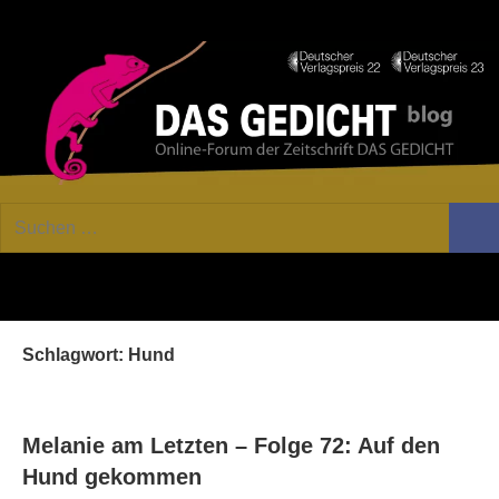
Zum
Facebook
Twitter
Youtube
Fee
Inhalt
springen
DAS
Online-
Suchen
Forum
Such
GEDICHT
nach:
von
DAS
blog
GEDICHT.
Zeitschrift
Schlagwort:
Hund
für
Lyrik,
Essay
und
Melanie am Letzten – Folge 72: Auf den
Kritik
Hund gekommen