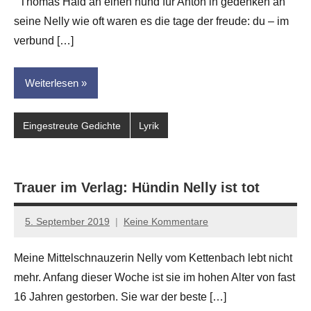
Thomas Hald an einen hund für Anton in gedenken an
Hornauer
seine Nelly wie oft waren es die tage der freude: du – im
für
dasgedichtblog
verbund […]
Weiterlesen
Eingestreute Gedichte
Lyrik
Trauer im Verlag: Hündin Nelly ist tot
5. September 2019
Keine Kommentare
Jan-
Eike
Meine Mittelschnauzerin Nelly vom Kettenbach lebt nicht
Hornauer
mehr. Anfang dieser Woche ist sie im hohen Alter von fast
für
dasgedichtblog
16 Jahren gestorben. Sie war der beste […]