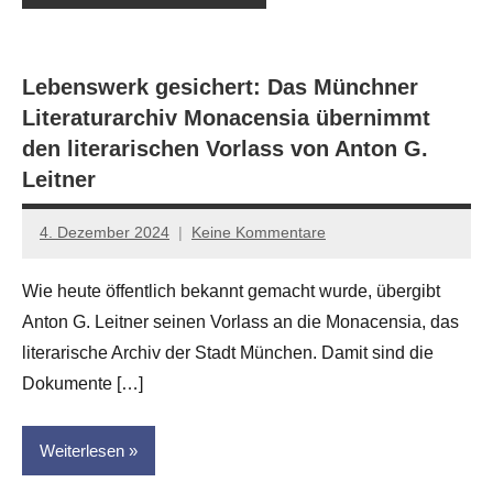
Lebenswerk gesichert: Das Münchner
Literaturarchiv Monacensia übernimmt
den literarischen Vorlass von Anton G.
Leitner
4. Dezember 2024
Keine Kommentare
Jan-
Eike
Wie heute öffentlich bekannt gemacht wurde, übergibt
Hornauer
Anton G. Leitner seinen Vorlass an die Monacensia, das
für
dasgedichtblog
literarische Archiv der Stadt München. Damit sind die
Dokumente […]
Weiterlesen