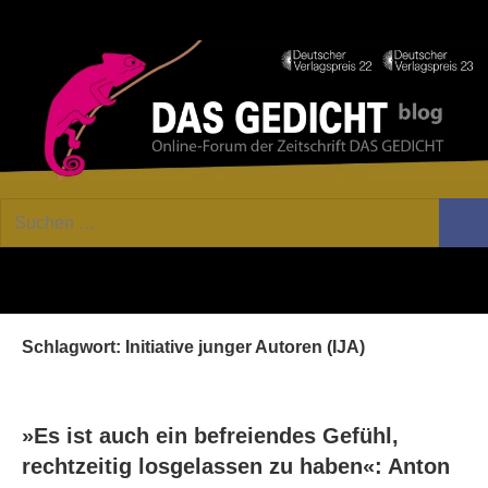
Zum
Facebook
Twitter
Youtube
Fee
Inhalt
springen
DAS
Online-
Suchen
Forum
Such
GEDICHT
nach:
von
DAS
blog
GEDICHT.
Zeitschrift
Schlagwort:
Initiative junger Autoren (IJA)
für
Lyrik,
Essay
und
»Es ist auch ein befreiendes Gefühl,
Kritik
rechtzeitig losgelassen zu haben«: Anton