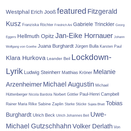
featured
Fitzgerald
Westphal
Erich Jooß
Kusz
Gabriele Trinckler
Franziska Röchter
Friedrich Ani
Georg
Jan-Eike Hornauer
Hellmuth Opitz
Eggers
Johann
Juana Burghardt
Jürgen Bulla
Karsten Paul
Wolfgang von Goethe
Lockdown-
Klara Hurkova
Leander Beil
Lyrik
Melanie
Ludwig Steinherr
Matthias Kröner
Michael Augustin
Arzenheimer
Michael
Paul-Henri Campbell
Hüttenberger
Nicola Bardola
Norbert Göttler
Tobias
Rainer Maria Rilke
Sabine Zaplin
Starke Stücke
Sujata Bhatt
Uwe-
Burghardt
Ulrich Beck
Ulrich Johannes Beil
Michael Gutzschhahn
Volker Derlath
Von