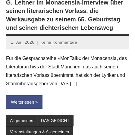
G. Leitner im Monacensia-Interview über
seinen literarischen Vorlass, die
Werkausgabe zu seinem 65. Geburtstag
und seinen dichterischen Lebensweg
1. Juni 2026
Keine Kommentare
Jan-
Eike
Für die Gesprächsreihe »MonTalk« der Monacensia, des
Hornauer
Literaturarchivs der Stadt München, das auch seinen
für
dasgedichtblog
literarischen Vorlass übernimmt, hat sich der Lyriker und
Stammherausgeber von DAS […]
Weiterlesen
Allgemeines
DAS GEDICHT
Veranstaltungen & Allgemeines