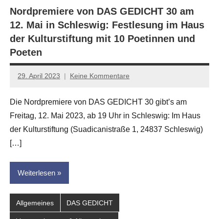
Nordpremiere von DAS GEDICHT 30 am
12. Mai in Schleswig: Festlesung im Haus
der Kulturstiftung mit 10 Poetinnen und
Poeten
29. April 2023
Keine Kommentare
Jan-
Eike
Die Nordpremiere von DAS GEDICHT 30 gibt’s am
Hornauer
Freitag, 12. Mai 2023, ab 19 Uhr in Schleswig: Im Haus
für
dasgedichtblog
der Kulturstiftung (Suadicanistraße 1, 24837 Schleswig)
[…]
Weiterlesen
Allgemeines
DAS GEDICHT