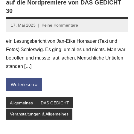
auf die Nordpremiere von DAS GEDICHT
30
17. Mai 2023
Keine Kommentare
Jan-
Eike
ein Lesungsbericht von Jan-Eike Hornauer (Text und
Hornauer
Fotos) Schleswig. Es ging: um alles und nichts. Man war
für
dasgedichtblog
betroffen und musste laut lachen. Menschliche Untiefen
standen […]
Weiterlesen
Allgemeines
DAS GEDICHT
Veranstaltungen & Allgemeines