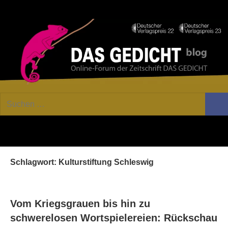
Zum
Facebook
Twitter
Youtube
Fee
Inhalt
springen
DAS
Online-
Suchen
Forum
Such
GEDICHT
nach:
von
DAS
blog
GEDICHT.
Zeitschrift
Schlagwort:
Kulturstiftung Schleswig
für
Lyrik,
Essay
und
Vom Kriegsgrauen bis hin zu
Kritik
schwerelosen Wortspielereien: Rückschau