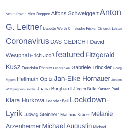
Anton
Alfons Schweiggert
Alex Dreppec
Achim Raven
G. Leitner
Babette Werth
Christophe Fricker
Christoph Leisten
Coronavirus
DAS GEDICHT
David
featured
Fitzgerald
Westphal
Erich Jooß
Kusz
Gabriele Trinckler
Franziska Röchter
Friedrich Ani
Georg
Jan-Eike Hornauer
Hellmuth Opitz
Eggers
Johann
Juana Burghardt
Jürgen Bulla
Karsten Paul
Wolfgang von Goethe
Lockdown-
Klara Hurkova
Leander Beil
Lyrik
Melanie
Ludwig Steinherr
Matthias Kröner
Michael Augustin
Arzenheimer
Michael