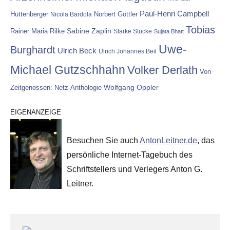
Paul-Henri Campbell
Hüttenberger
Nicola Bardola
Norbert Göttler
Tobias
Rainer Maria Rilke
Sabine Zaplin
Starke Stücke
Sujata Bhatt
Uwe-
Burghardt
Ulrich Beck
Ulrich Johannes Beil
Michael Gutzschhahn
Volker Derlath
Von
Wolfgang Oppler
Zeitgenossen: Netz-Anthologie
EIGENANZEIGE
Besuchen Sie auch
AntonLeitner.de
, das
persönliche Internet-Tagebuch des
Schriftstellers und Verlegers Anton G.
Leitner.