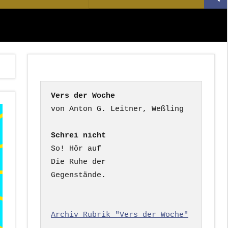
Suc
nach:
Vers der Woche
Schrei nicht
So! Hör auf

Die Ruhe der

Gegenstände.

Archiv Rubrik "Vers der Woche"