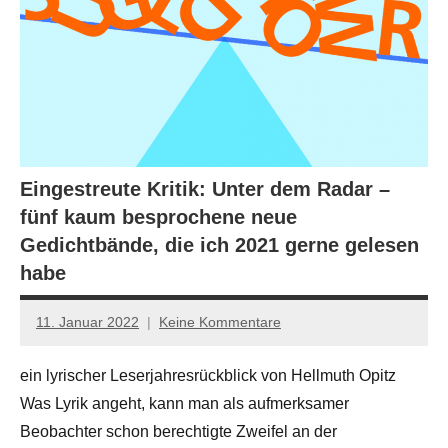
Eingestreute Kritik: Unter dem Radar –
fünf kaum besprochene neue
Gedichtbände, die ich 2021 gerne gelesen
habe
11. Januar 2022
Keine Kommentare
Jan-
Eike
ein lyrischer Leserjahresrückblick von Hellmuth Opitz
Hornauer
Was Lyrik angeht, kann man als aufmerksamer
für
dasgedichtblog
Beobachter schon berechtigte Zweifel an der