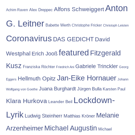
Anton
Alfons Schweiggert
Alex Dreppec
Achim Raven
G. Leitner
Babette Werth
Christophe Fricker
Christoph Leisten
Coronavirus
DAS GEDICHT
David
featured
Fitzgerald
Westphal
Erich Jooß
Kusz
Gabriele Trinckler
Franziska Röchter
Friedrich Ani
Georg
Jan-Eike Hornauer
Hellmuth Opitz
Eggers
Johann
Juana Burghardt
Jürgen Bulla
Karsten Paul
Wolfgang von Goethe
Lockdown-
Klara Hurkova
Leander Beil
Lyrik
Melanie
Ludwig Steinherr
Matthias Kröner
Michael Augustin
Arzenheimer
Michael