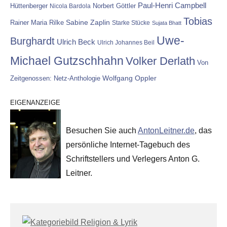
Paul-Henri Campbell
Hüttenberger
Nicola Bardola
Norbert Göttler
Tobias
Rainer Maria Rilke
Sabine Zaplin
Starke Stücke
Sujata Bhatt
Uwe-
Burghardt
Ulrich Beck
Ulrich Johannes Beil
Michael Gutzschhahn
Volker Derlath
Von
Wolfgang Oppler
Zeitgenossen: Netz-Anthologie
EIGENANZEIGE
Besuchen Sie auch
AntonLeitner.de
, das
persönliche Internet-Tagebuch des
Schriftstellers und Verlegers Anton G.
Leitner.