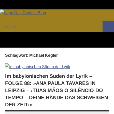
Zum
Facebook
Twitter
Youtube
Fee
Inhalt
springen
DAS
Online-
Suchen
Forum
Such
GEDICHT
nach:
von
DAS
blog
GEDICHT.
Zeitschrift
Schlagwort:
Michael Kegler
für
Lyrik,
Essay
und
Im babylonischen Süden der Lyrik –
Kritik
FOLGE 88: »ANA PAULA TAVARES IN
LEIPZIG – ›TUAS MÃOS O SILÊNCIO DO
TEMPO – DEINE HÄNDE DAS SCHWEIGEN
DER ZEIT‹«