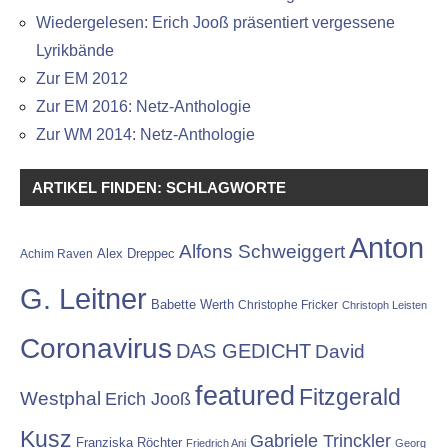
Wiedergelesen: Erich Jooß präsentiert vergessene
Lyrikbände
Zur EM 2012
Zur EM 2016: Netz-Anthologie
Zur WM 2014: Netz-Anthologie
ARTIKEL FINDEN: SCHLAGWORTE
Anton
Alfons Schweiggert
Alex Dreppec
Achim Raven
G. Leitner
Babette Werth
Christophe Fricker
Christoph Leisten
Coronavirus
DAS GEDICHT
David
featured
Fitzgerald
Westphal
Erich Jooß
Kusz
Gabriele Trinckler
Franziska Röchter
Friedrich Ani
Georg