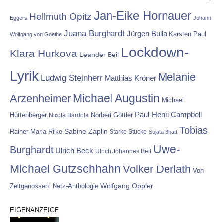
Jan-Eike Hornauer
Hellmuth Opitz
Eggers
Johann
Juana Burghardt
Jürgen Bulla
Karsten Paul
Wolfgang von Goethe
Lockdown-
Klara Hurkova
Leander Beil
Lyrik
Melanie
Ludwig Steinherr
Matthias Kröner
Michael Augustin
Arzenheimer
Michael
Paul-Henri Campbell
Hüttenberger
Nicola Bardola
Norbert Göttler
Tobias
Rainer Maria Rilke
Sabine Zaplin
Starke Stücke
Sujata Bhatt
Uwe-
Burghardt
Ulrich Beck
Ulrich Johannes Beil
Michael Gutzschhahn
Volker Derlath
Von
Wolfgang Oppler
Zeitgenossen: Netz-Anthologie
EIGENANZEIGE