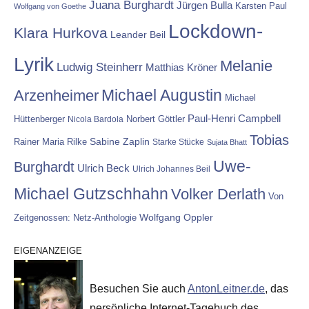
Juana Burghardt
Jürgen Bulla
Karsten Paul
Wolfgang von Goethe
Lockdown-
Klara Hurkova
Leander Beil
Lyrik
Melanie
Ludwig Steinherr
Matthias Kröner
Michael Augustin
Arzenheimer
Michael
Paul-Henri Campbell
Hüttenberger
Nicola Bardola
Norbert Göttler
Tobias
Rainer Maria Rilke
Sabine Zaplin
Starke Stücke
Sujata Bhatt
Uwe-
Burghardt
Ulrich Beck
Ulrich Johannes Beil
Michael Gutzschhahn
Volker Derlath
Von
Wolfgang Oppler
Zeitgenossen: Netz-Anthologie
EIGENANZEIGE
Besuchen Sie auch
AntonLeitner.de
, das
persönliche Internet-Tagebuch des