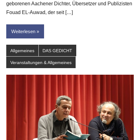
dasgedichtblog
geborenen Aachener Dichter, Übersetzer und Publizisten
Fouad EL-Auwad, der seit […]
Weiterlesen
Allgemeines
DAS GEDICHT
Veranstaltungen & Allgemeines