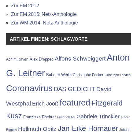
Zur EM 2012
Zur EM 2016: Netz-Anthologie
Zur WM 2014: Netz-Anthologie
ARTIKEL FINDEN: SCHLAGWORTE
Anton
Alfons Schweiggert
Alex Dreppec
Achim Raven
G. Leitner
Babette Werth
Christophe Fricker
Christoph Leisten
Coronavirus
DAS GEDICHT
David
featured
Fitzgerald
Westphal
Erich Jooß
Kusz
Gabriele Trinckler
Franziska Röchter
Friedrich Ani
Georg
Jan-Eike Hornauer
Hellmuth Opitz
Eggers
Johann