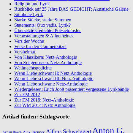
Religion und Lyrik
Rückblick auf 25 Jahre DAS GEDICHT: Akustische Galerie
Sinnliche Lyrik
Starke Stücke, starke Stimmen
Statements: Quo vadis, Lyrik?
Übersetzte Gedichte: Poesietransfer
Veranstaltungen & Allgemeines
Vers der Woche
Verse für den Gaumenkitzel
Versheimat
Von Klassikern: Netz-Anthologie
Von Zeitgenossen: Netz-Anthologie
Weihnachtsgedichte
Wenn Liebe schwant II: Netz-Anthologie
Wenn Liebe schwant III: Netz-Anthologie
Wenn Liebe schwant: Netz-Anthologie
Wiedergelesen: Erich Jooß präsentiert vergessene Lyrikbände
Zur EM 2012
Zur EM 2016: Netz-Anthologie
Zur WM 2014: Netz-Anthologie
Artikel finden: Schlagworte
Anton G.
Alfons Schweiggert
Alex Dreppec
Achim Raven