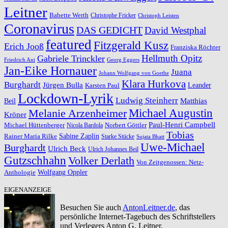
Leitner
Babette Werth
Christophe Fricker
Christoph Leisten
Coronavirus
DAS GEDICHT
David Westphal
featured
Fitzgerald Kusz
Erich Jooß
Franziska Röchter
Hellmuth Opitz
Gabriele Trinckler
Friedrich Ani
Georg Eggers
Jan-Eike Hornauer
Juana
Johann Wolfgang von Goethe
Klara Hurkova
Burghardt
Jürgen Bulla
Leander
Karsten Paul
Lockdown-Lyrik
Ludwig Steinherr
Beil
Matthias
Michael Augustin
Melanie Arzenheimer
Kröner
Paul-Henri Campbell
Michael Hüttenberger
Norbert Göttler
Nicola Bardola
Tobias
Rainer Maria Rilke
Sabine Zaplin
Starke Stücke
Sujata Bhatt
Uwe-Michael
Burghardt
Ulrich Beck
Ulrich Johannes Beil
Gutzschhahn
Volker Derlath
Von Zeitgenossen: Netz-
Wolfgang Oppler
Anthologie
EIGENANZEIGE
Besuchen Sie auch
AntonLeitner.de
, das
persönliche Internet-Tagebuch des Schriftstellers
und Verlegers Anton G. Leitner.