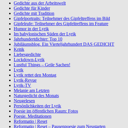
Gedichte aus der Arbeitswelt
Gedichte für Kinder
Gedichte mit Tradition
Gipfelportraits: Teilnehmer des Gipfeltreffens im Bild
Gipfelrufe: Teilnehmer des Gipfeltreffens im Feature
Humor in der Lyrik
Im babylonischen Süden der Lyrik
Jahrhundertdichter: Top 10
Jubiläumsblog. Ein Vierteljahrhundert DAS GEDICHT
Kritik
Liebesgedichte
Lockdown-Lyrik
Lustful Things – Geile Sachen!
Lyrik
Lyrik rettet den Montag
Lyrik-Revue
Lyrik-TV
Melanie am Letzten
Naturgedicht des Monats
Neugelesen
Persönlichkeiten der Lyrik
Poesie im öffentlichen Raum: Fotos
Poesie. Meditationen
Reformatio | Reset
Reformatio | Reset – Pausenpoesie zum Neustarten