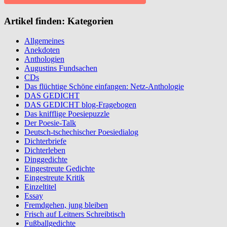
Artikel finden: Kategorien
Allgemeines
Anekdoten
Anthologien
Augustins Fundsachen
CDs
Das flüchtige Schöne einfangen: Netz-Anthologie
DAS GEDICHT
DAS GEDICHT blog-Fragebogen
Das knifflige Poesiepuzzle
Der Poesie-Talk
Deutsch-tschechischer Poesiedialog
Dichterbriefe
Dichterleben
Dinggedichte
Eingestreute Gedichte
Eingestreute Kritik
Einzeltitel
Essay
Fremdgehen, jung bleiben
Frisch auf Leitners Schreibtisch
Fußballgedichte