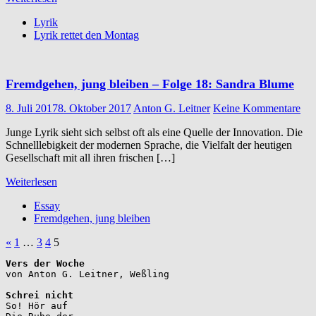
Lyrik
Lyrik rettet den Montag
Fremdgehen, jung bleiben – Folge 18: Sandra Blume
8. Juli 2017
8. Oktober 2017
Anton G. Leitner
Keine Kommentare
Junge Lyrik sieht sich selbst oft als eine Quelle der Innovation. Die
Schnelllebigkeit der modernen Sprache, die Vielfalt der heutigen
Gesellschaft mit all ihren frischen […]
Weiterlesen
Essay
Fremdgehen, jung bleiben
Seitennummerierung
Vorherige
«
1
…
3
4
5
Beiträge
der
Vers der Woche
Beiträge
Schrei nicht
So! Hör auf
