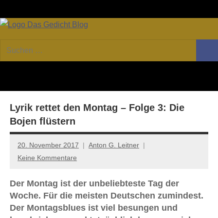
Zum
Facebook
Twitter
Youtube
Fee
Inhalt
springen
DAS
Online-
Suchen
Forum
Such
GEDICHT
nach:
von
DAS
blog
GEDICHT.
Zeitschrift
Lyrik rettet den Montag – Folge 3: Die
für
Lyrik,
Bojen flüstern
Essay
und
20. November 2017
Anton G. Leitner
Kritik
Keine Kommentare
Der Montag ist der unbeliebteste Tag der
Woche. Für die meisten Deutschen zumindest.
Der Montagsblues ist viel besungen und