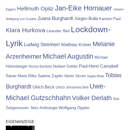
Jan-Eike Hornauer
Hellmuth Opitz
Eggers
Johann
Juana Burghardt
Jürgen Bulla
Karsten Paul
Wolfgang von Goethe
Lockdown-
Klara Hurkova
Leander Beil
Lyrik
Melanie
Ludwig Steinherr
Matthias Kröner
Michael Augustin
Arzenheimer
Michael
Paul-Henri Campbell
Hüttenberger
Nicola Bardola
Norbert Göttler
Tobias
Rainer Maria Rilke
Sabine Zaplin
Starke Stücke
Sujata Bhatt
Uwe-
Burghardt
Ulrich Beck
Ulrich Johannes Beil
Michael Gutzschhahn
Volker Derlath
Von
Wolfgang Oppler
Zeitgenossen: Netz-Anthologie
EIGENANZEIGE