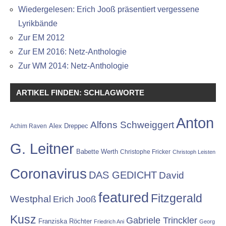
Wiedergelesen: Erich Jooß präsentiert vergessene
Lyrikbände
Zur EM 2012
Zur EM 2016: Netz-Anthologie
Zur WM 2014: Netz-Anthologie
ARTIKEL FINDEN: SCHLAGWORTE
Anton
Alfons Schweiggert
Alex Dreppec
Achim Raven
G. Leitner
Babette Werth
Christophe Fricker
Christoph Leisten
Coronavirus
DAS GEDICHT
David
featured
Fitzgerald
Westphal
Erich Jooß
Kusz
Gabriele Trinckler
Franziska Röchter
Friedrich Ani
Georg